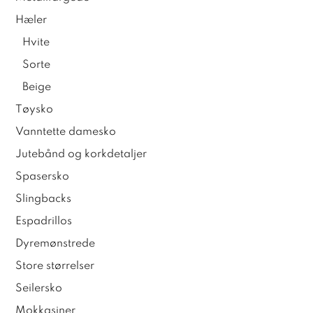
Hæler
Hvite
Sorte
Beige
Tøysko
Vanntette damesko
Jutebånd og korkdetaljer
Spasersko
Slingbacks
Espadrillos
Dyremønstrede
Store størrelser
Seilersko
Mokkasiner