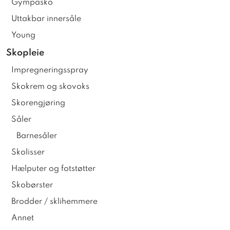
Gympasko
Uttakbar innersåle
Young
Skopleie
Impregneringsspray
Skokrem og skovoks
Skorengjøring
Såler
Barnesåler
Skolisser
Hælputer og fotstøtter
Skobørster
Brodder / sklihemmere
Annet