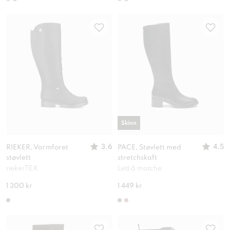
Skinn
3.6
4.5
RIEKER, Varmforet
PACE, Støvlett med
støvlett
stretchskaft
riekerTEX
Lett å matche
1 300 kr
1 449 kr