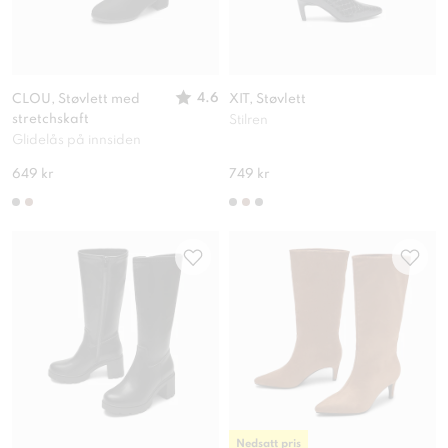
4.6
CLOU, Støvlett med
XIT, Støvlett
stretchskaft
Stilren
Glidelås på innsiden
649 kr
749 kr
Nedsatt pris