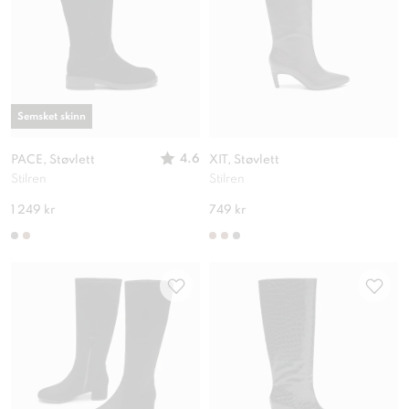
Semsket skinn
4.6
PACE, Støvlett
XIT, Støvlett
Stilren
Stilren
1 249 kr
749 kr