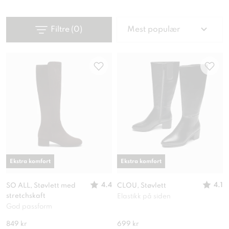
Filtre
(
0
)
Mest populær
Ekstra komfort
Ekstra komfort
4.4
4.1
SO ALL, Støvlett med
CLOU, Støvlett
stretchskaft
Elastikk på siden
God passform
849 kr
699 kr