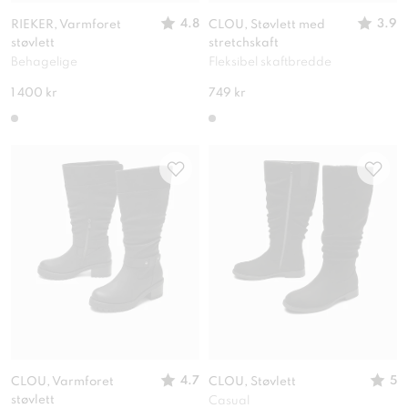
4.8
3.9
RIEKER, Varmforet
CLOU, Støvlett med
støvlett
stretchskaft
Behagelige
Fleksibel skaftbredde
1 400 kr
749 kr
4.7
5
CLOU, Varmforet
CLOU, Støvlett
støvlett
Casual