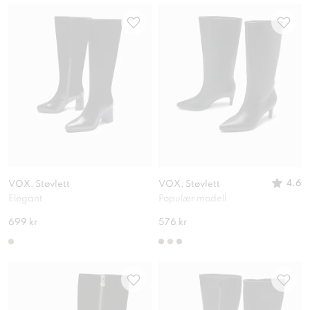
4.6
VOX, Støvlett
VOX, Støvlett
Elegant
Populær modell
699 kr
576 kr