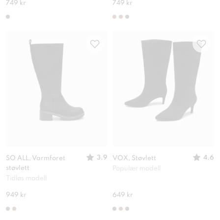
749 kr
749 kr
3.9
4.6
SO ALL, Varmforet
VOX, Støvlett
støvlett
Populær modell
Tidløs modell
949 kr
649 kr