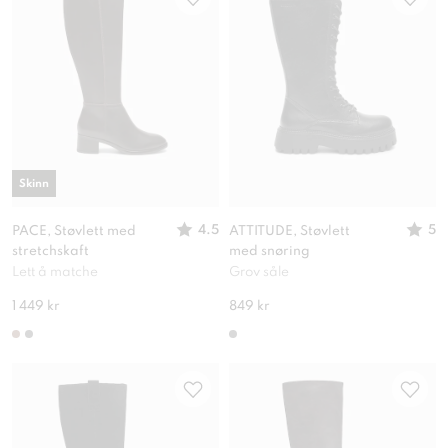
Skinn
4.5
5
PACE, Støvlett med
ATTITUDE, Støvlett
stretchskaft
med snøring
Lett å matche
Grov såle
1 449 kr
849 kr