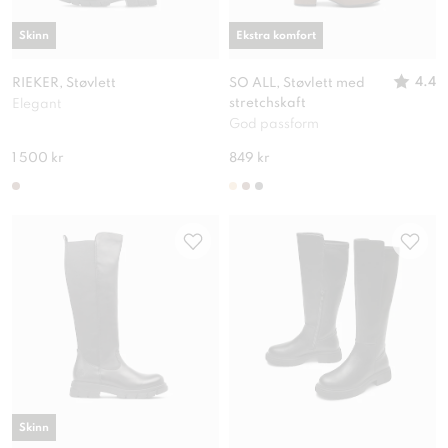
Skinn
Ekstra komfort
4.4
RIEKER, Støvlett
SO ALL, Støvlett med
stretchskaft
Elegant
God passform
1 500 kr
849 kr
Skinn