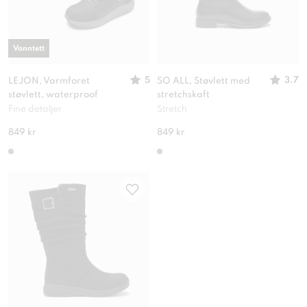
Vanntett
5
3.7
LEJON, Varmforet
SO ALL, Støvlett med
støvlett, waterproof
stretchskaft
Fine detaljer
Stretch
849 kr
849 kr