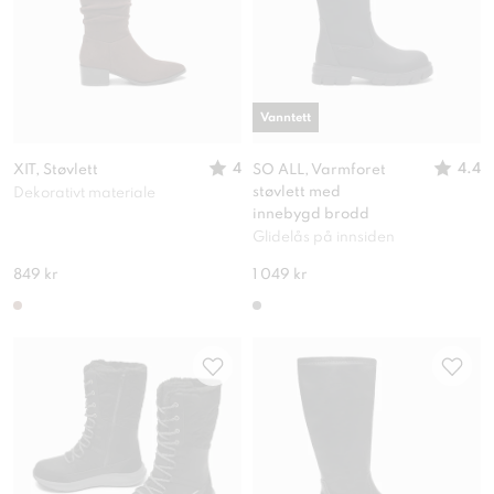
Vanntett
4
4.4
XIT, Støvlett
SO ALL, Varmforet
støvlett med
Dekorativt materiale
innebygd brodd
Glidelås på innsiden
849 kr
1 049 kr