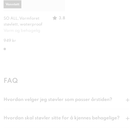
Vanntett
3.8
SO ALL, Varmforet
støvlett, waterproof
Varm og behagelig
949 kr
FAQ
Hvordan velger jeg støvler som passer årstiden?
Hvordan skal støvler sitte for å kjennes behagelige?