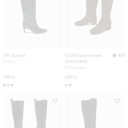
4.6
XIT, Støvlett
CLOU, Støvlett med
stretchskaft
Stilren
Behagelige
749 kr
649 kr