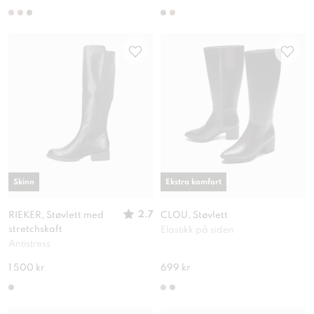
Skinn
Ekstra komfort
2.7
RIEKER, Støvlett med
CLOU, Støvlett
stretchskaft
Elastikk på siden
Antistress
1 500 kr
699 kr