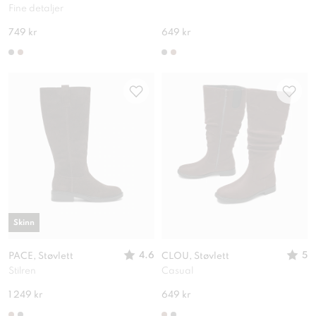
Fine detaljer
749 kr
649 kr
Skinn
4.6
5
PACE, Støvlett
CLOU, Støvlett
Stilren
Casual
1 249 kr
649 kr