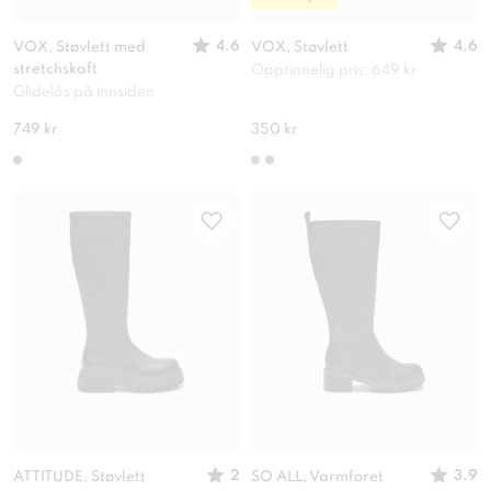
4.6
4.6
VOX, Støvlett med
VOX, Støvlett
stretchskaft
Opprinnelig pris: 649 kr
Glidelås på innsiden
749 kr
350 kr
2
3.9
ATTITUDE, Støvlett
SO ALL, Varmforet