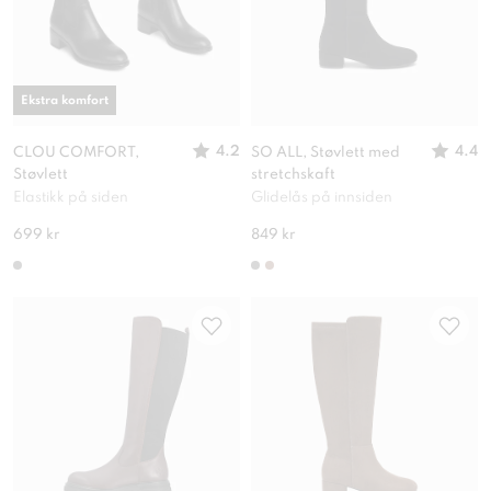
Ekstra komfort
4.2
4.4
CLOU COMFORT,
SO ALL, Støvlett med
Støvlett
stretchskaft
Elastikk på siden
Glidelås på innsiden
699 kr
849 kr