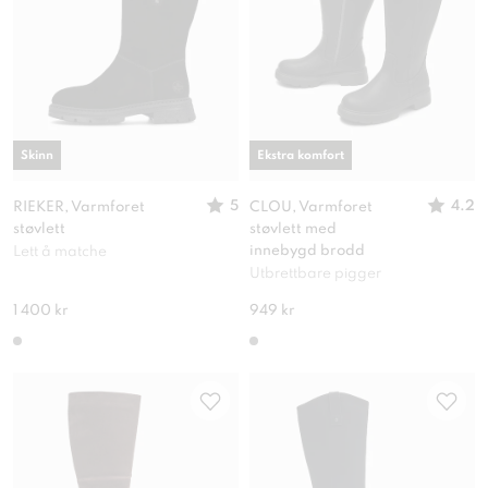
Skinn
Ekstra komfort
5
4.2
RIEKER, Varmforet
CLOU, Varmforet
støvlett
støvlett med
innebygd brodd
Lett å matche
Utbrettbare pigger
1 400 kr
949 kr