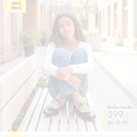
NICE
PRICE
Ballerinasko
299.-
Str. 33-39