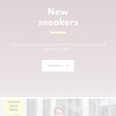
New
sneakers
Oppdag sesongens sneakers for en stilren start på
høsten fra 349.-
Sneakers
ALWAYS
NICE
PRICE