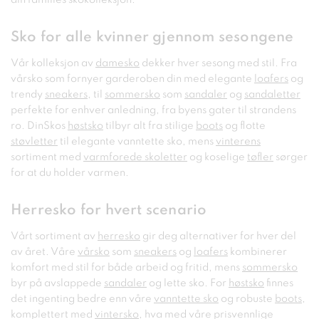
Sko for alle kvinner gjennom sesongene
Vår kolleksjon av
damesko
dekker hver sesong med stil. Fra
vårsko som fornyer garderoben din med elegante
loafers
og
trendy
sneakers
, til
sommersko
som
sandaler
og
sandaletter
perfekte for enhver anledning, fra byens gater til strandens
ro. DinSkos
høstsko
tilbyr alt fra stilige
boots
og flotte
støvletter
til elegante vanntette sko, mens
vinterens
sortiment med
varmforede skoletter
og koselige
tøfler
sørger
for at du holder varmen.
Herresko for hvert scenario
Vårt sortiment av
herresko
gir deg alternativer for hver del
av året. Våre
vårsko
som
sneakers
og
loafers
kombinerer
komfort med stil for både arbeid og fritid, mens
sommersko
byr på avslappede
sandaler
og lette sko. For
høstsko
finnes
det ingenting bedre enn våre
vanntette sko
og robuste
boots
,
komplettert med
vintersko
, hva med våre prisvennlige