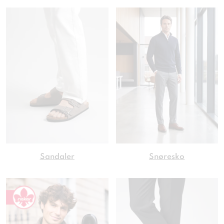
Sandaler
Snøresko