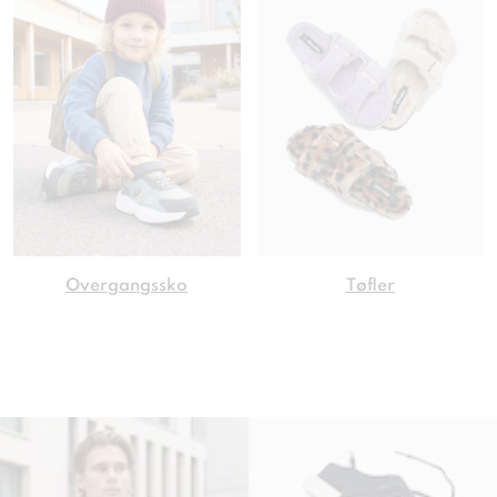
Overgangssko
Tøfler