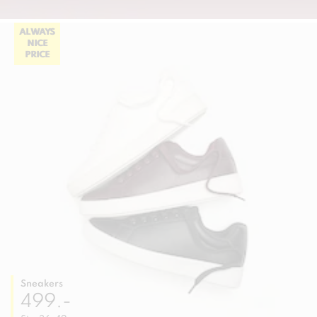
ALWAYS
NICE
PRICE
Sneakers
499.-