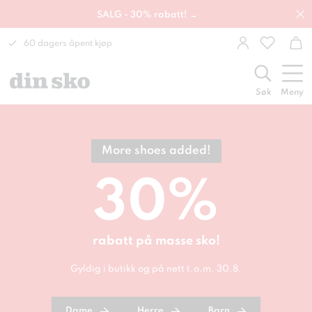
SALG - 30% rabatt! →
60 dagers åpent kjøp
Søk
Meny
More shoes added!
30%
rabatt på masse sko!
Gyldig i butikk og på nett t.o.m. 30.8.
Dame
Herre
Barn