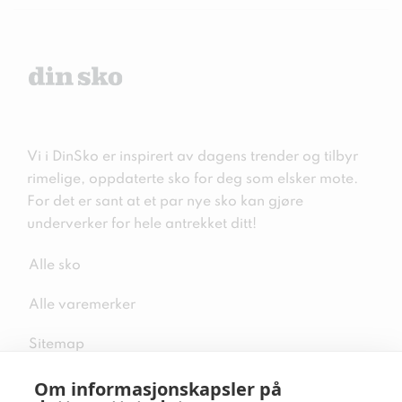
Vi i DinSko er inspirert av dagens trender og tilbyr
rimelige, oppdaterte sko for deg som elsker mote.
For det er sant at et par nye sko kan gjøre
underverker for hele antrekket ditt!
Alle sko
Alle varemerker
Sitemap
Om informasjonskapsler på