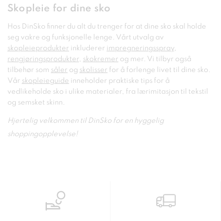
Skopleie for dine sko
Hos DinSko finner du alt du trenger for at dine sko skal holde
seg vakre og funksjonelle lenge. Vårt utvalg av
skopleieprodukter
inkluderer
impregneringsspray
,
rengjøringsprodukter
,
skokremer
og mer. Vi tilbyr også
tilbehør som
såler
og
skolisser
for å forlenge livet til dine sko.
Vår
skopleieguide
inneholder praktiske tips for å
vedlikeholde sko i ulike materialer, fra lærimitasjon til tekstil
og semsket skinn.
Hjertelig velkommen til DinSko for en hyggelig
shoppingopplevelse!