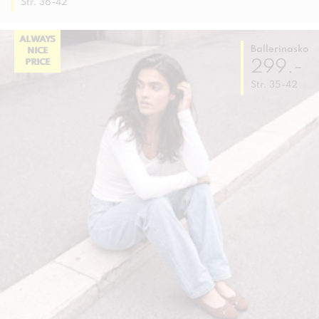
Str. 36-42
ALWAYS
Ballerinasko
NICE
299.-
PRICE
Str. 35-42