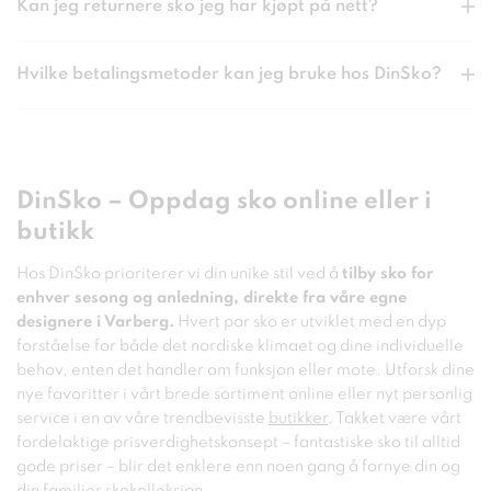
Kan jeg returnere sko jeg har kjøpt på nett?
Hvilke betalingsmetoder kan jeg bruke hos DinSko?
DinSko – Oppdag sko online eller i
butikk
Hos DinSko prioriterer vi din unike stil ved å
tilby sko for
enhver sesong og anledning, direkte fra våre egne
designere i Varberg.
Hvert par sko er utviklet med en dyp
forståelse for både det nordiske klimaet og dine individuelle
behov, enten det handler om funksjon eller mote. Utforsk dine
nye favoritter i vårt brede sortiment online eller nyt personlig
service i en av våre trendbevisste
butikker
. Takket være vårt
fordelaktige prisverdighetskonsept – fantastiske sko til alltid
gode priser – blir det enklere enn noen gang å fornye din og
din families skokolleksjon.