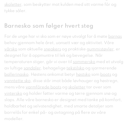
skoletter
, som beskytter mot kulden med sitt varme fôr og
tykke såler.
Barnesko som følger hvert steg
For de unge har vi sko som er nøye utvalgt for å møte
barnas
behov gjennom hele året, uansett vær og aktivitet. Våre
vårsko
som aktuelle
sneakers
og praktiske
gummistøvler
, er
designet for å oppmuntre til lek og bevegelse. Når
temperaturen stiger, går vi over til
sommersko
med et utvalg
av luftige
sandaler
, behagelige
tekstilsko
og sjarmerende
ballerinasko
. Høstens ankomst betyr
høstsko
som
boots
og
vanntette sko
, disse står imot både løvhauger og høstregn,
mens våre
varmfôrede boots
og
skoletter
tar over som
vintersko
og holder føtter varme og tørre gjennom snø og
slaps. Alle våre barnesko er designet med tanke på komfort,
holdbarhet og selvstendighet, med smarte detaljer som
borrelås for enkel på- og avtagning på flere av våre
modeller.