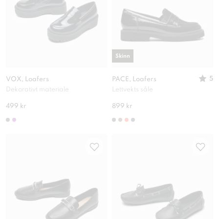
Skinn
5
VOX, Loafers
PACE, Loafers
Dekorativt materiale
Lettvekts såle
499 kr
899 kr