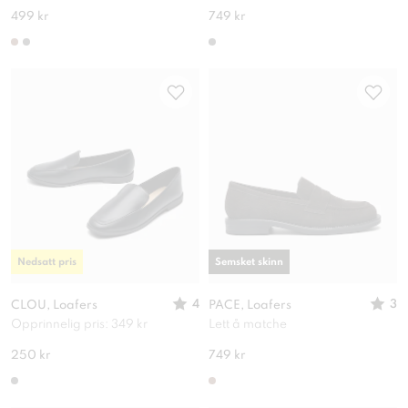
499 kr
749 kr
Nedsatt pris
Semsket skinn
4
3
CLOU, Loafers
PACE, Loafers
Opprinnelig pris: 349 kr
Lett å matche
250 kr
749 kr