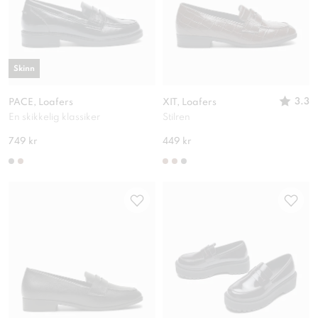
Skinn
3.3
PACE, Loafers
XIT, Loafers
En skikkelig klassiker
Stilren
749 kr
449 kr