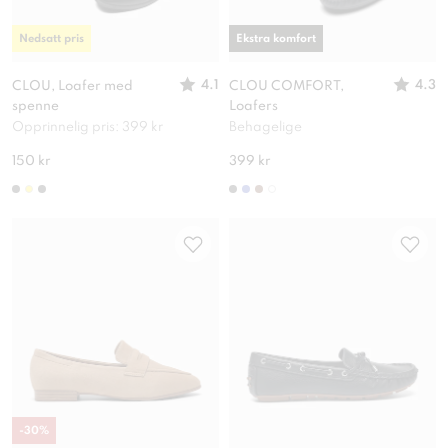
Nedsatt pris
Ekstra komfort
4.1
4.3
CLOU, Loafer med
CLOU COMFORT,
spenne
Loafers
Opprinnelig pris: 399 kr
Behagelige
150 kr
399 kr
-
30
%