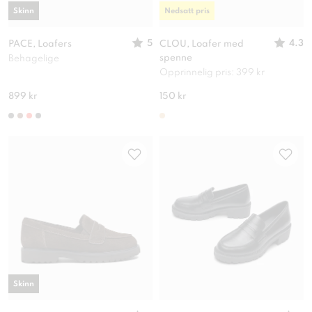
Skinn
Nedsatt pris
5
4.3
PACE, Loafers
CLOU, Loafer med
spenne
Behagelige
Opprinnelig pris: 399 kr
899 kr
150 kr
Skinn