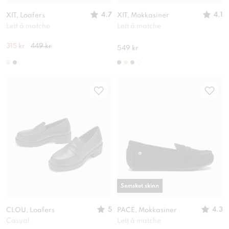
4.7
4.1
XIT, Loafers
XIT, Mokkasiner
Lett å matche
Lett å matche
315 kr
449 kr
549 kr
Semsket skinn
5
4.3
CLOU, Loafers
PACE, Mokkasiner
Casual
Lett å matche