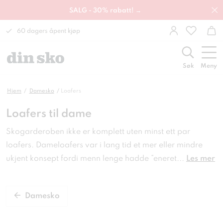
SALG - 30% rabatt! →
60 dagers åpent kjøp
Søk
Meny
Hjem
Damesko
Loafers
Loafers til dame
Skogarderoben ikke er komplett uten minst ett par
loafers. Dameloafers var i lang tid et mer eller mindre
ukjent konsept fordi menn lenge hadde ”eneret
...
Les mer
Damesko