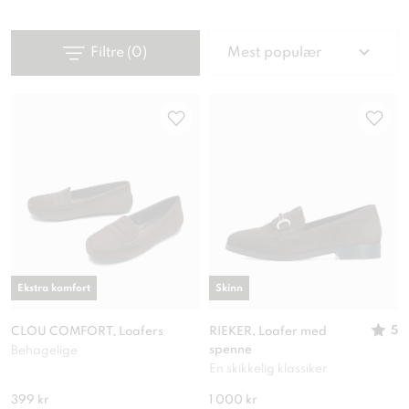
Filtre
(
0
)
Mest populær
Ekstra komfort
Skinn
5
CLOU COMFORT, Loafers
RIEKER, Loafer med
spenne
Behagelige
En skikkelig klassiker
399 kr
1 000 kr