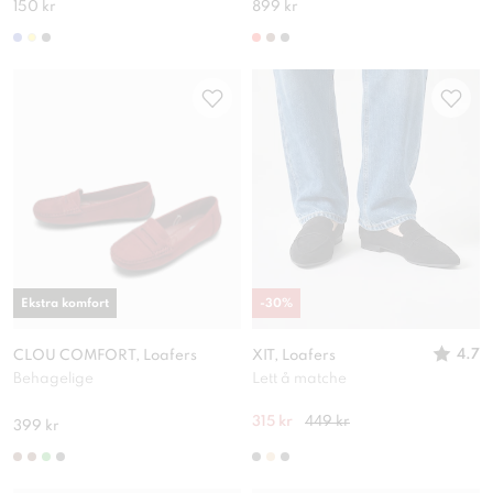
150 kr
899 kr
Ekstra komfort
-
30
%
4.7
CLOU COMFORT, Loafers
XIT, Loafers
Behagelige
Lett å matche
315 kr
449 kr
399 kr