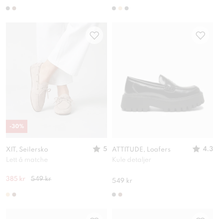
-
30
%
5
4.3
XIT, Seilersko
ATTITUDE, Loafers
Lett å matche
Kule detaljer
385 kr
549 kr
549 kr