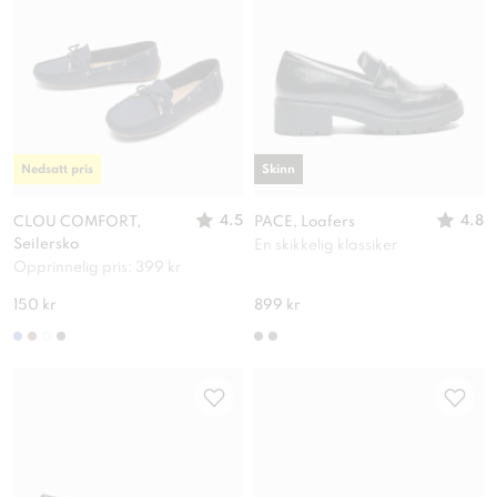
Nedsatt pris
Skinn
4.5
4.8
CLOU COMFORT,
PACE, Loafers
Seilersko
En skikkelig klassiker
Opprinnelig pris: 399 kr
150 kr
899 kr