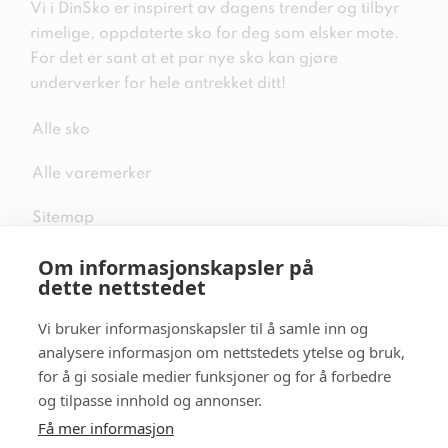
Vi i DinSko er inspirert av dagens trender og tilbyr
rimelige, oppdaterte sko for deg som elsker mote.
For det er sant at et par nye sko kan gjøre
underverker for hele antrekket ditt!
Alle sko
Alle varemerker
Sitemap
Om informasjonskapsler på
dette nettstedet
Vi bruker informasjonskapsler til å samle inn og
Følg oss i sosiale medier
analysere informasjon om nettstedets ytelse og bruk,
for å gi sosiale medier funksjoner og for å forbedre
og tilpasse innhold og annonser.
Få mer informasjon