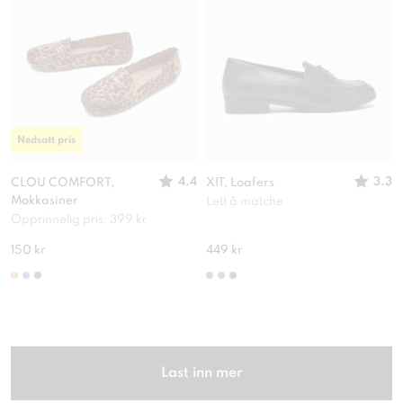
Nedsatt pris
4.4
3.3
CLOU COMFORT,
XIT, Loafers
Mokkasiner
Lett å matche
Opprinnelig pris: 399 kr
150 kr
449 kr
Last inn mer