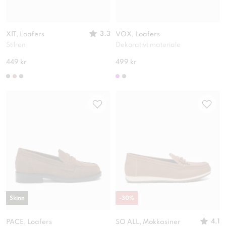
3.3
XIT, Loafers
VOX, Loafers
Stilren
Dekorativt materiale
449 kr
499 kr
Skinn
-
30
%
4.1
PACE, Loafers
SO ALL, Mokkasiner