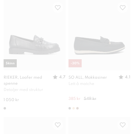
Skinn
-
30
%
4.7
4.1
RIEKER, Loafer med
SO ALL, Mokkasiner
spenne
Lett å matche
Detaljer med struktur
385 kr
549 kr
1 050 kr