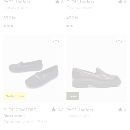
5
5
PACE, Loafers
CLOU, Loafers
Lettvekts såle
God passform
899 kr
499 kr
Nedsatt pris
Skinn
4.4
5
CLOU COMFORT,
PACE, Loafers
Mokkasiner
Lettvekts såle
Opprinnelig pris: 399 kr