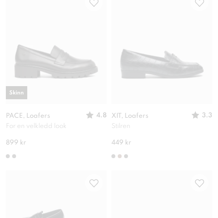
Skinn
4.8
3.3
PACE, Loafers
XIT, Loafers
For en velkledd look
Stilren
899 kr
449 kr