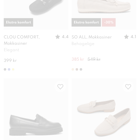
Ekstra komfort
Ekstra komfort
-
30
%
4.4
4.1
CLOU COMFORT,
SO ALL, Mokkasiner
Mokkasiner
Behagelige
Elegant
385 kr
549 kr
399 kr