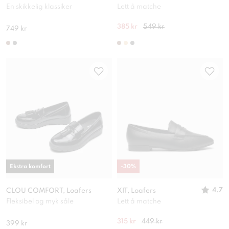
En skikkelig klassiker
Lett å matche
385 kr
549 kr
749 kr
Ekstra komfort
-
30
%
4.7
CLOU COMFORT, Loafers
XIT, Loafers
Fleksibel og myk såle
Lett å matche
315 kr
449 kr
399 kr