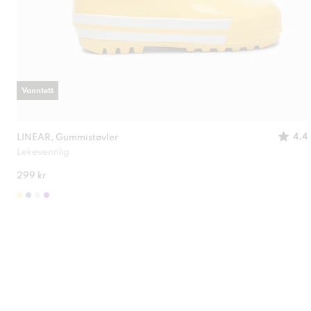
Vanntett
4.4
LINEAR, Gummistøvler
Lekevennlig
299 kr