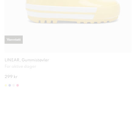
Vanntett
LINEAR, Gummistøvler
For aktive dager
299 kr