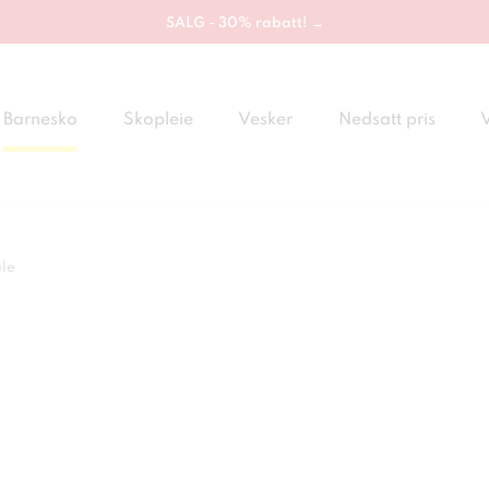
SALG - 30% rabatt! →
Barnesko
Skopleie
Vesker
Nedsatt pris
le