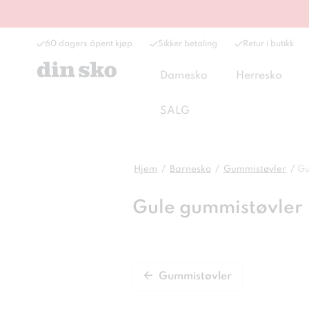
60 dagers åpent kjøp
Sikker betaling
Retur i butikk
Damesko
Herresko
SALG
Hjem
Barnesko
Gummistøvler
Gu
Gule gummistøvler
Gummistøvler