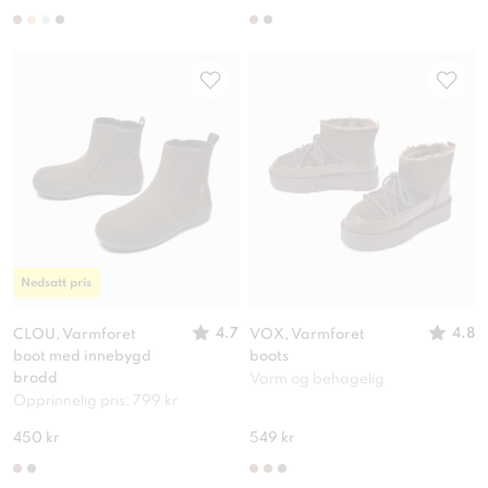
Nedsatt pris
4.7
4.8
CLOU, Varmforet
VOX, Varmforet
boot med innebygd
boots
brodd
Varm og behagelig
Opprinnelig pris: 799 kr
450 kr
549 kr