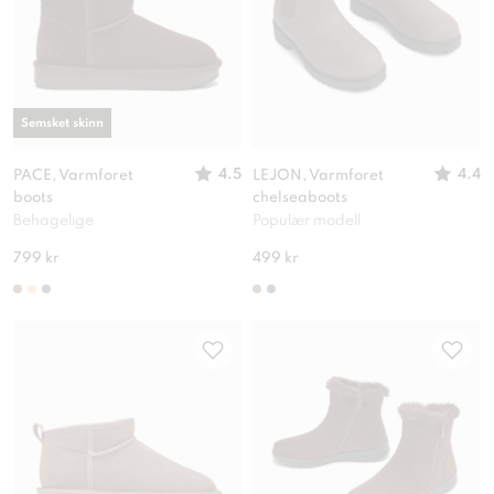
Semsket skinn
4.5
4.4
PACE, Varmforet
LEJON, Varmforet
boots
chelseaboots
Behagelige
Populær modell
799 kr
499 kr