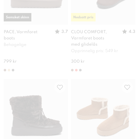
Semsket skinn
Nedsatt pris
3.7
4.3
PACE, Varmforet
CLOU COMFORT,
boots
Varmforet boots
med glidelås
Behagelige
Opprinnelig pris: 549 kr
799 kr
300 kr