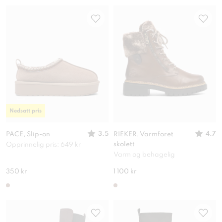
Nedsatt pris
3.5
4.7
PACE, Slip-on
RIEKER, Varmforet
skolett
Opprinnelig pris: 649 kr
Varm og behagelig
350 kr
1 100 kr