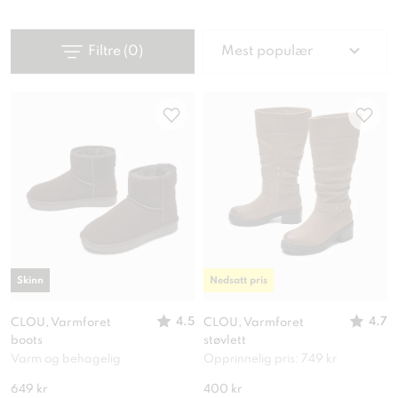
Filtre
(
0
)
Mest populær
Skinn
Nedsatt pris
4.5
4.7
CLOU, Varmforet
CLOU, Varmforet
boots
støvlett
Varm og behagelig
Opprinnelig pris: 749 kr
649 kr
400 kr