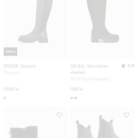
Skinn
3.9
RIEKER, Støvlett
SO ALL, Varmforet
støvlett
Elegant
Varm og behagelig
1 500 kr
949 kr