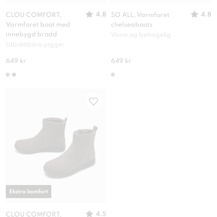
4.8
4.8
CLOU COMFORT,
SO ALL, Varmforet
Varmforet boot med
chelseaboots
innebygd brodd
Varm og behagelig
Utbrettbare pigger
649 kr
649 kr
Ekstra komfort
4.5
CLOU COMFORT,