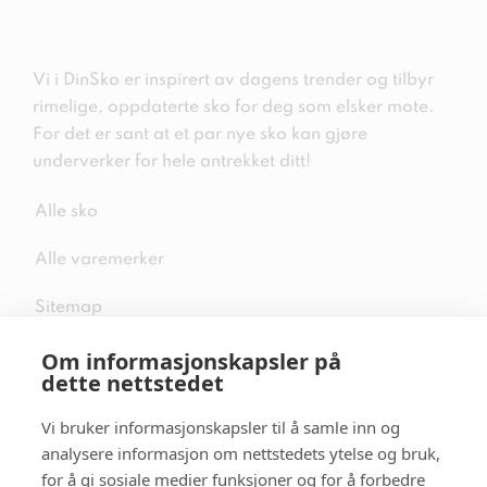
Vi i DinSko er inspirert av dagens trender og tilbyr
rimelige, oppdaterte sko for deg som elsker mote.
For det er sant at et par nye sko kan gjøre
underverker for hele antrekket ditt!
Alle sko
Alle varemerker
Sitemap
Om informasjonskapsler på
dette nettstedet
Vi bruker informasjonskapsler til å samle inn og
Følg oss i sosiale medier
analysere informasjon om nettstedets ytelse og bruk,
for å gi sosiale medier funksjoner og for å forbedre