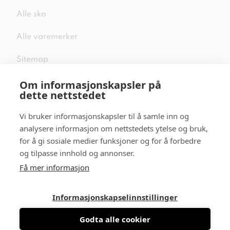
Alle sko
Alle varemerker
Sitemap
Om informasjonskapsler på
dette nettstedet
Vi bruker informasjonskapsler til å samle inn og
Følg oss i sosiale medier
analysere informasjon om nettstedets ytelse og bruk,
for å gi sosiale medier funksjoner og for å forbedre
og tilpasse innhold og annonser.
Få mer informasjon
Informasjonskapselinnstillinger
Godta alle cookier