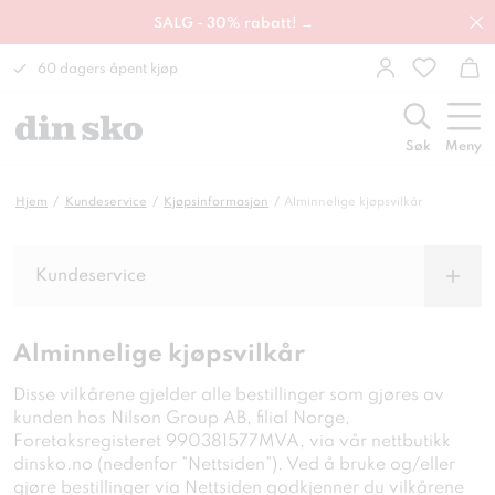
SALG - 30% rabatt! →
60 dagers åpent kjøp
Søk
Meny
Hjem
Kundeservice
Kjøpsinformasjon
Alminnelige kjøpsvilkår
Kundeservice
Alminnelige kjøpsvilkår
Disse vilkårene gjelder alle bestillinger som gjøres av
kunden hos Nilson Group AB, filial Norge,
Foretaksregisteret 990381577MVA, via vår nettbutikk
dinsko.no (nedenfor ”Nettsiden”). Ved å bruke og/eller
gjøre bestillinger via Nettsiden godkjenner du vilkårene