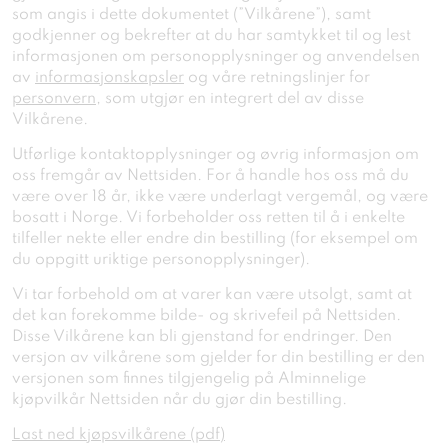
som angis i dette dokumentet (”Vilkårene”), samt
godkjenner og bekrefter at du har samtykket til og lest
informasjonen om personopplysninger og anvendelsen
av
informasjonskapsler
og våre retningslinjer for
personvern
, som utgjør en integrert del av disse
Vilkårene.
Utførlige kontaktopplysninger og øvrig informasjon om
oss fremgår av Nettsiden. For å handle hos oss må du
være over 18 år, ikke være underlagt vergemål, og være
bosatt i Norge. Vi forbeholder oss retten til å i enkelte
tilfeller nekte eller endre din bestilling (for eksempel om
du oppgitt uriktige personopplysninger).
Vi tar forbehold om at varer kan være utsolgt, samt at
det kan forekomme bilde- og skrivefeil på Nettsiden.
Disse Vilkårene kan bli gjenstand for endringer. Den
versjon av vilkårene som gjelder for din bestilling er den
versjonen som finnes tilgjengelig på Alminnelige
kjøpvilkår Nettsiden når du gjør din bestilling.
Last ned kjøpsvilkårene (pdf)