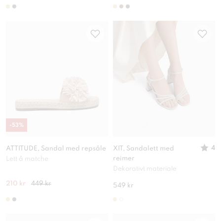
-
53
%
4
ATTITUDE, Sandal med repsåle
XIT, Sandalett med
reimer
Lett å matche
Dekorativt materiale
210 kr
449 kr
549 kr