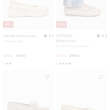
-
45
%
-
25
%
3.3
4.2
LINEAR, Ballerinasko
ATTITUDE,
Ballerinasko
Lettvekts såle
Perfekt hverdagslook
245 kr
449 kr
225 kr
299 kr