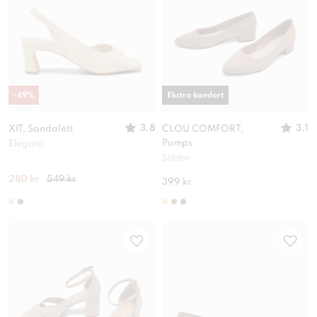
-
49
%
Ekstra komfort
3.8
3.1
XIT, Sandalett
CLOU COMFORT,
Pumps
Elegant
Stilren
280 kr
549 kr
399 kr