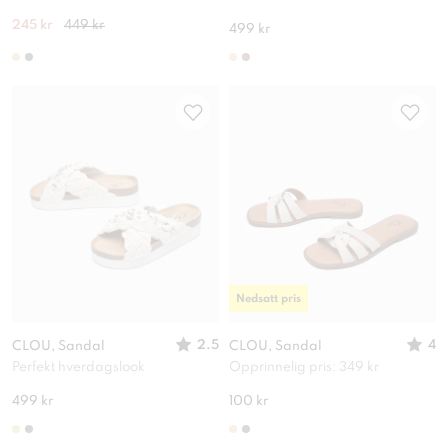
245 kr
449 kr
499 kr
Nedsatt pris
2.5
4
CLOU, Sandal
CLOU, Sandal
Perfekt hverdagslook
Opprinnelig pris: 349 kr
499 kr
100 kr