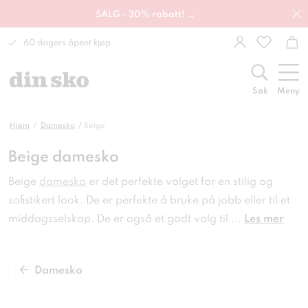
SALG - 30% rabatt! →
60 dagers åpent kjøp
Søk
Meny
Hjem
Damesko
Beige
Beige damesko
Beige
damesko
er det perfekte valget for en stilig
og
sofistikert look. De er perfekte å bruke på jobb eller til
et
middagsselskap. De er også et godt valg til
...
Les mer
Damesko