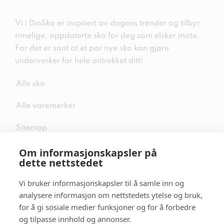
Vi i DinSko er inspirert av dagens trender og tilbyr
rimelige, oppdaterte sko for deg som elsker mote.
For det er sant at et par nye sko kan gjøre
underverker for hele antrekket ditt!
Alle sko
Alle varemerker
Sitemap
Om informasjonskapsler på
dette nettstedet
Vi bruker informasjonskapsler til å samle inn og
Følg oss i sosiale medier
analysere informasjon om nettstedets ytelse og bruk,
for å gi sosiale medier funksjoner og for å forbedre
og tilpasse innhold og annonser.