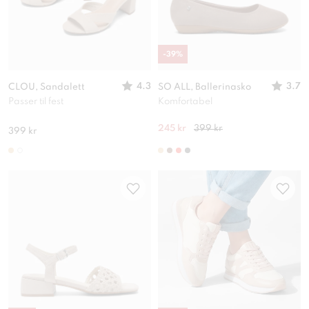
-
39
%
4.3
3.7
CLOU, Sandalett
SO ALL, Ballerinasko
Passer til fest
Komfortabel
245 kr
399 kr
399 kr