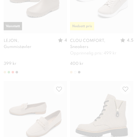
Vanntett
Nedsatt pris
4
4.5
LEJON,
CLOU COMFORT,
Gummistøvler
Sneakers
Opprinnelig pris: 499 kr
399 kr
400 kr