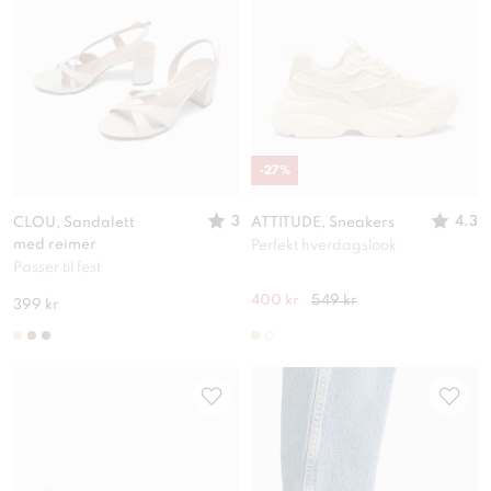
-
27
%
3
4.3
CLOU, Sandalett
ATTITUDE, Sneakers
med reimer
Perfekt hverdagslook
Passer til fest
400 kr
549 kr
399 kr