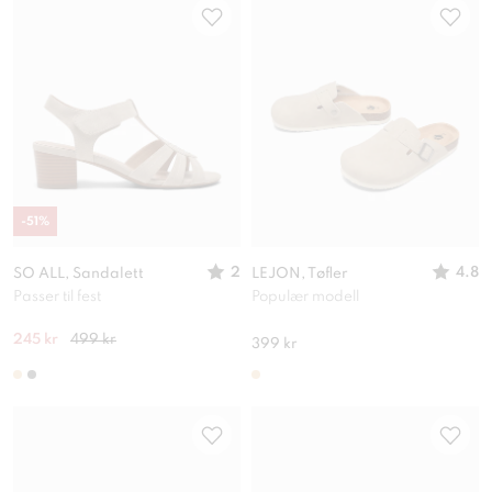
-
51
%
2
4.8
SO ALL, Sandalett
LEJON, Tøfler
Passer til fest
Populær modell
245 kr
499 kr
399 kr