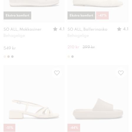
Ekstra komfort
Ekstra komfort
-
47
%
4.1
4.1
SO ALL, Mokkasiner
SO ALL, Ballerinasko
Behagelige
Behagelige
210 kr
399 kr
549 kr
-
51
%
-
44
%