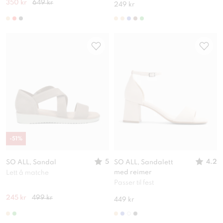
350 kr
649 kr
249 kr
-
51
%
5
4.2
SO ALL, Sandal
SO ALL, Sandalett
med reimer
Lett å matche
Passer til fest
245 kr
499 kr
449 kr