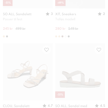
-
51
%
-
49
%
3
2
SO ALL, Sandalett
XIT, Sneakers
Passer til fest
Tidløs modell
245 kr
499 kr
280 kr
549 kr
-
51
%
4.7
4.5
CLOU, Sandalett
SO ALL, Sandal med