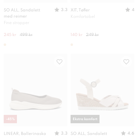
3.3
4
SO ALL, Sandalett
XIT, Tøfler
med reimer
Komfortabel
Fine stropper
245 kr
499 kr
140 kr
249 kr
-
45
%
Ekstra komfort
3.3
4.6
LINEAR, Ballerinasko
SO ALL, Sandalett