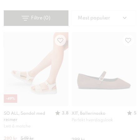
Filtre
(
0
)
Mest populær
-
49
%
3.8
5
SO ALL, Sandal med
XIT, Ballerinasko
reimer
Perfekt hverdagslook
Lett å matche
280 kr
549 kr
299 kr