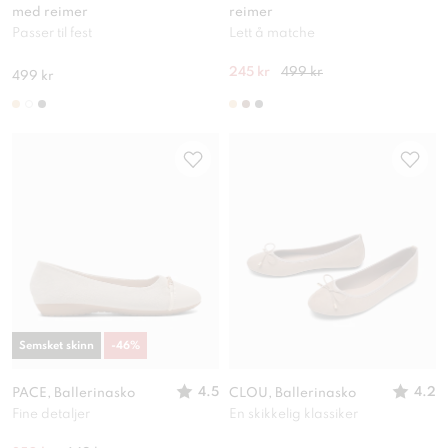
med reimer
reimer
Passer til fest
Lett å matche
245 kr
499 kr
499 kr
Semsket skinn
-
46
%
4.5
4.2
PACE, Ballerinasko
CLOU, Ballerinasko
Fine detaljer
En skikkelig klassiker