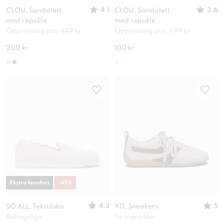
4.1
3.6
CLOU, Sandalett
CLOU, Sandalett
med repsåle
med repsåle
Opprinnelig pris: 449 kr
Opprinnelig pris: 499 kr
200 kr
100 kr
Ekstra komfort
-
45
%
4.3
5
SO ALL, Tekstilsko
XIT, Sneakers
Behagelige
To snørestiler