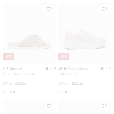
-
47
%
-
28
%
3.8
4.7
XIT, Sandal
LINEAR, Sneakers
Dekorativt materiale
Lettvekts såle
315 kr
599 kr
430 kr
599 kr