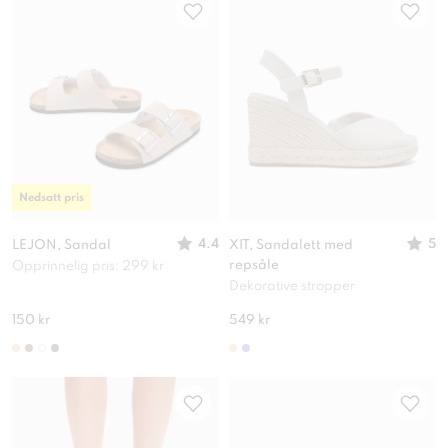
Nedsatt pris
4.4
5
LEJON, Sandal
XIT, Sandalett med
repsåle
Opprinnelig pris: 299 kr
Dekorative stropper
150 kr
549 kr