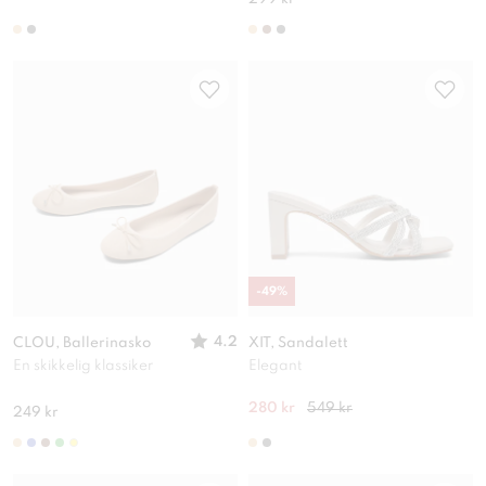
-
49
%
4.2
CLOU, Ballerinasko
XIT, Sandalett
En skikkelig klassiker
Elegant
280 kr
549 kr
249 kr