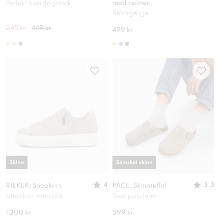
med reimer
Perfekt hverdagslook
Behagelige
245 kr
449 kr
499 kr
Skinn
Semsket skinn
4
3.3
RIEKER, Sneakers
PACE, Skinntøffel
Uttakbar innersåle
God passform
1 200 kr
599 kr