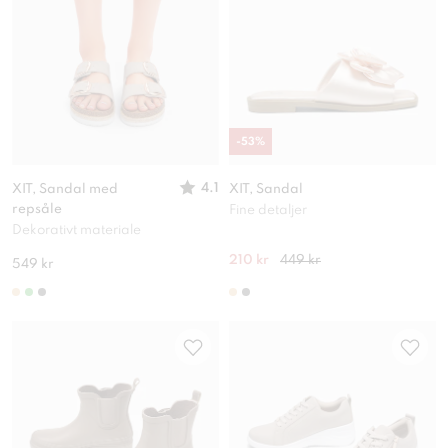
-
53
%
4.1
XIT, Sandal med
XIT, Sandal
repsåle
Fine detaljer
Dekorativt materiale
210 kr
449 kr
549 kr