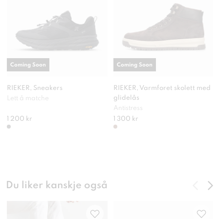
Coming Soon
Coming Soon
RIEKER, Sneakers
RIEKER, Varmforet skolett med
glidelås
Lett å matche
Antistress
1 200 kr
1 300 kr
Du liker kanskje også