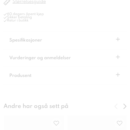
Størrelsesguide
60 dagers åpent kjøp
Sikker betaling
Retur i butikk
+
Spesifikasjoner
+
Vurderinger og anmeldelser
+
Produsent
Andre har også sett på