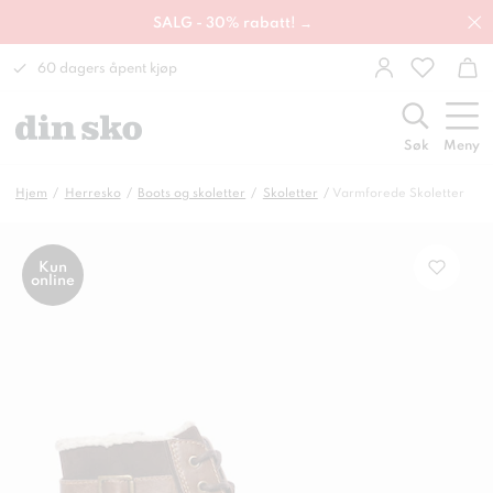
SALG - 30% rabatt! →
60 dagers åpent kjøp
Søk
Meny
Hjem
Herresko
Boots og skoletter
Skoletter
Varmforede Skoletter
Kun
online