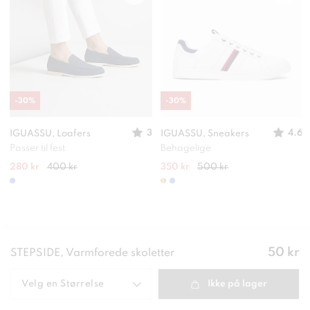
-
30
%
-
30
%
3
4.6
IGUASSU, Loafers
IGUASSU, Sneakers
Passer til fest
Behagelige
280 kr
400 kr
350 kr
500 kr
Pris
:
50 kr
STEPSIDE, Varmforede skoletter
50 kr
Velg en
Størrelse
Ikke på lager