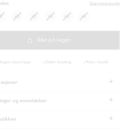
else
Størrelsesguide
41
42
43
44
45
46
Ikke på lager
dagers åpent kjøp
Sikker betaling
Retur i butikk
+
kasjoner
+
inger og anmeldelser
+
butikken