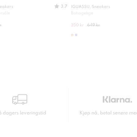
3.7
eakers
IGUASSU, Sneakers
ersåle
Behagelige
r
350 kr
649 kr
6 dagers leveringstid
Kjøp nå, betal senere me