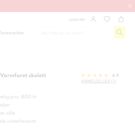
LOGG INN
Varemerker
Varmforet skolett
4.9
ANMELDELSER (7)
 kr
elig pris: 800 kr
aljer
er såle
e vinterfavoritt