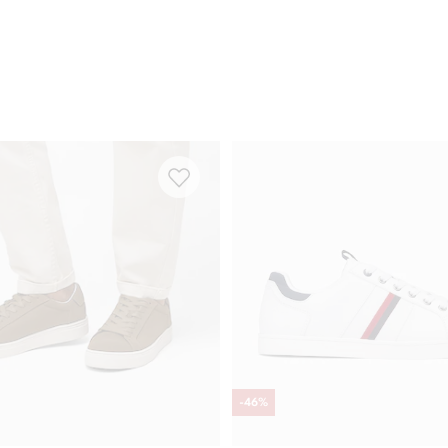
-
46
%