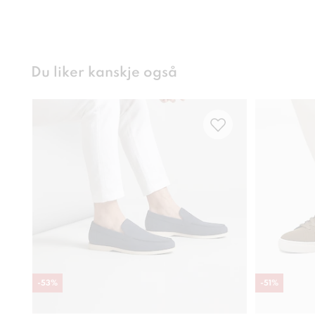
Du liker kanskje også
-
53
%
-
51
%