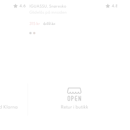
4.6
4.8
IGUASSU, Snøresko
IGUA
Glidelås på innsiden
Glid
315 kr
649 kr
315 
d Klarna
Retur i butikk