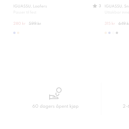
3
IGUASSU, Loafers
IGUASSU, Sn
Passer til fest
Uttakbar inn
280 kr
599 kr
315 kr
649 k
60 dagers åpent kjøp
2-