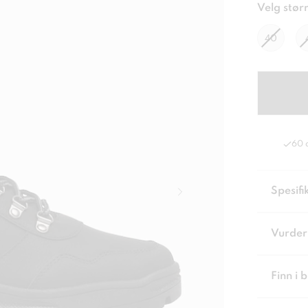
Velg størr
40
60 
Spesifi
Vurder
Finn i 