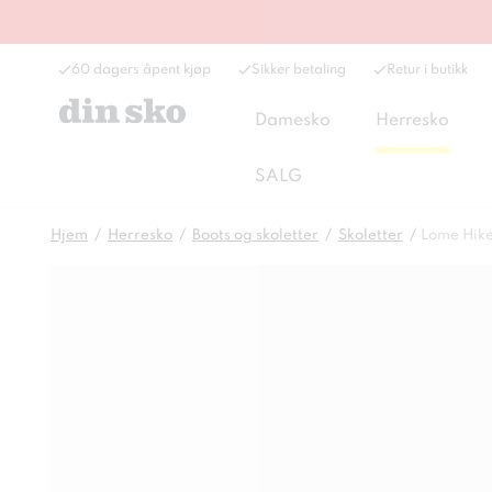
60 dagers åpent kjøp
Sikker betaling
Retur i butikk
Damesko
Herresko
SALG
Hjem
Herresko
Boots og skoletter
Skoletter
Lome Hik