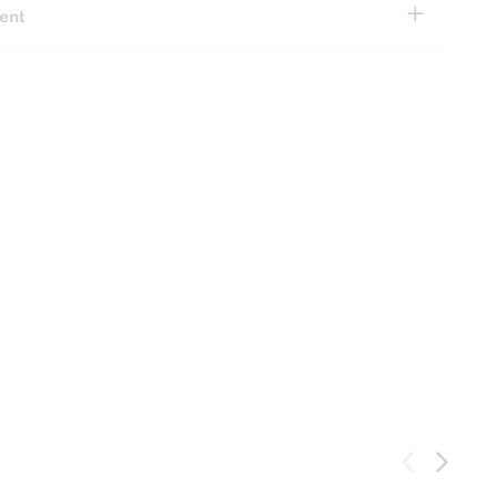
+
ent