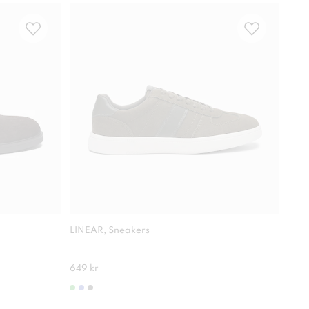
Com
LINEAR, Sneakers
RIEK
Antis
649 kr
1 30