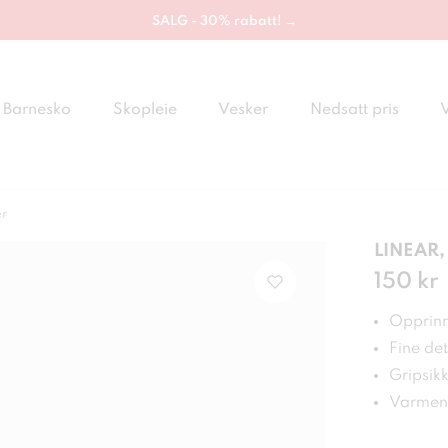
SALG - 30% rabatt! →
Barnesko
Skopleie
Vesker
Nedsatt pris
er
LINEAR, 
Pris
150 kr
:
150
Opprinn
Fine det
Gripsikk
Varmend