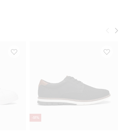
-
51
%
-
51