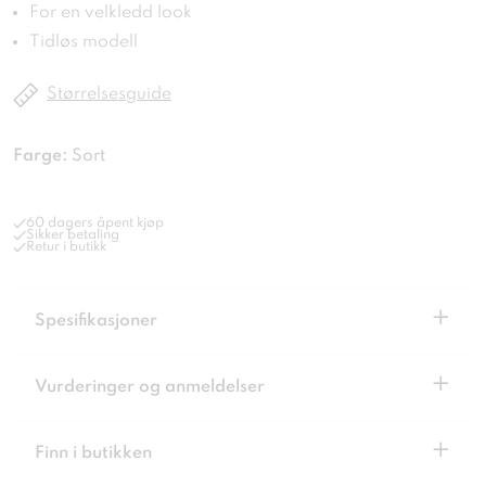
For en velkledd look
Tidløs modell
Størrelsesguide
Farge:
Sort
60 dagers åpent kjøp
Sikker betaling
Retur i butikk
+
Spesifikasjoner
+
Vurderinger og anmeldelser
+
Finn i butikken