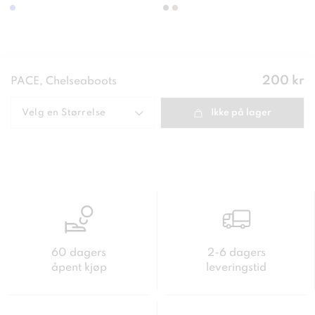
Pris
:
200 kr
PACE, Chelseaboots
200 kr
Velg en
Størrelse
Ikke på lager
60 dagers
2-6 dagers
åpent kjøp
leveringstid