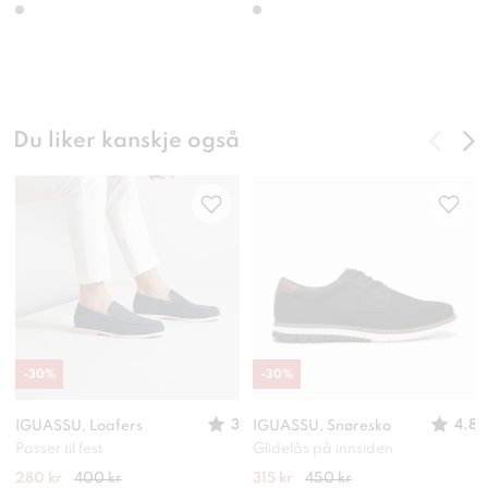
Du liker kanskje også
-
30
%
-
30
%
3
4.8
IGUASSU, Loafers
IGUASSU, Snøresko
Passer til fest
Glidelås på innsiden
280 kr
400 kr
315 kr
450 kr