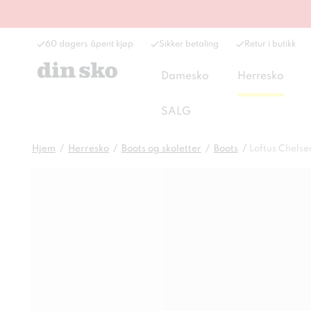
60 dagers åpent kjøp
Sikker betaling
Retur i butikk
Damesko
Herresko
SALG
Hjem
Herresko
Boots og skoletter
Boots
Loftus Chelse