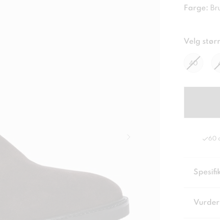
Farge:
Br
Velg størr
40
60 
Spesifi
Vurder