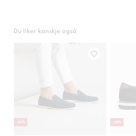
Du liker kanskje også
-
30
%
-
30
%