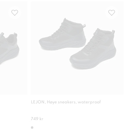
LEJON, Høye sneakers, waterproof
PACE
749 kr
1 04