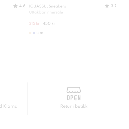
4.6
3.7
IGUASSU, Sneakers
PACE
Uttakbar innersåle
En sk
315 kr
450 kr
610 
d Klarna
Retur i butikk