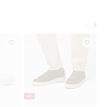
-
30
%
Ski