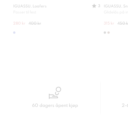
3
IGUASSU, Loafers
IGUASSU, Sn
Passer til fest
Glidelås på i
280 kr
400 kr
315 kr
450 k
60 dagers åpent kjøp
2-