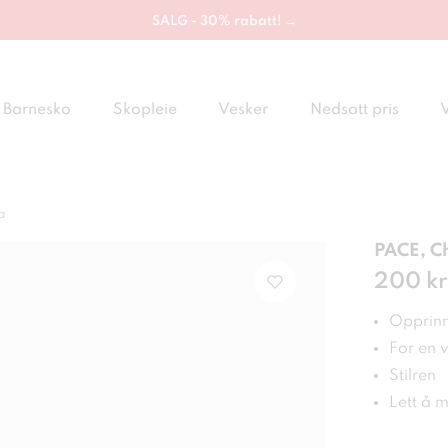
SALG - 30% rabatt! →
Barnesko
Skopleie
Vesker
Nedsatt pris
a
PACE, C
Pris
200 kr
:
20
Opprinne
For en 
Stilren
Lett å 