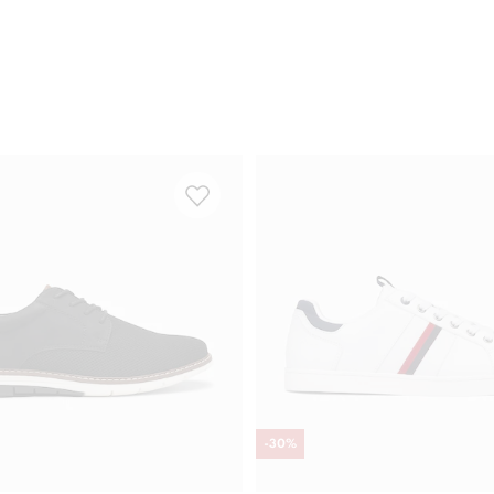
-
30
%