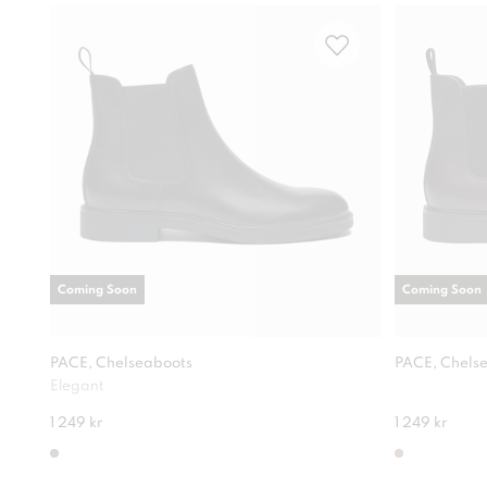
Coming Soon
Coming Soon
PACE, Chelseaboots
PACE, Chels
Elegant
1 249 kr
1 249 kr