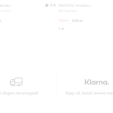
4.8
øresko
IGUASSU, Sneakers
nnsiden
Behagelige
r
350 kr
500 kr
6 dagers leveringstid
Kjøp nå, betal senere me