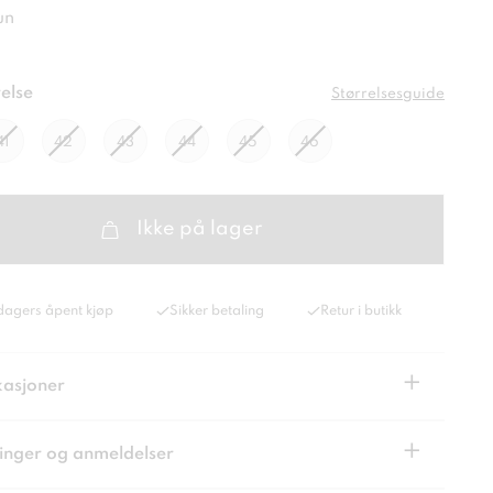
un
else
Størrelsesguide
41
42
43
44
45
46
Ikke på lager
dagers åpent kjøp
Sikker betaling
Retur i butikk
+
kasjoner
+
inger og anmeldelser