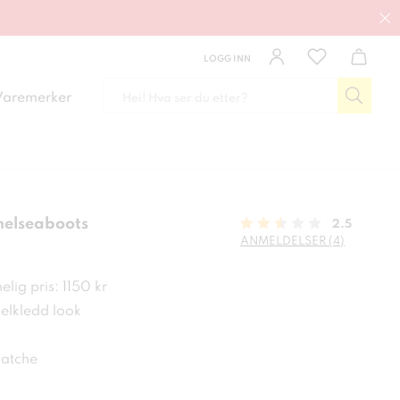
LOGG INN
Varemerker
helseaboots
2.5
ANMELDELSER (4)
0 kr
lig pris: 1150 kr
velkledd look
matche