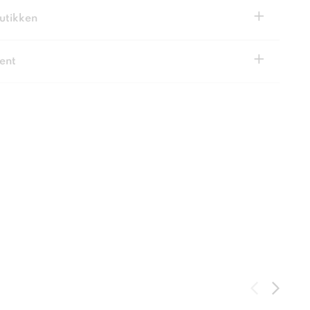
+
butikken
+
ent