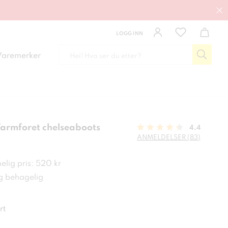
LOGG INN
Varemerker
Varmforet chelseaboots
4.4
ANMELDELSER (83)
 kr
elig pris: 520 kr
 behagelig
rt