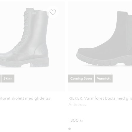
Skinn
Coming Soon
Vanntett
foret skolett med glidelås
RIEKER, Varmforet boots med gli
Antistress
1 300 kr