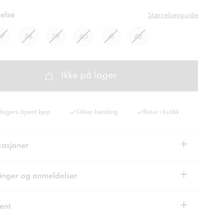
else
Størrelsesguide
37
38
39
40
41
42
Ikke på lager
dagers åpent kjøp
Sikker betaling
Retur i butikk
+
kasjoner
+
inger og anmeldelser
+
ent