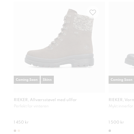
Coming Soon
Skinn
Coming Soon
RIEKER, Allværsstøvel med ullfor
RIEKER, Varm
Perfekt for vinteren
Mykt innerfor
1 450 kr
1 500 kr