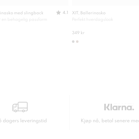
4.1
inasko med slingback
XIT, Ballerinasko
or en behagelig passform
Perfekt hverdagslook
349 kr
6 dagers leveringstid
Kjøp nå, betal senere me