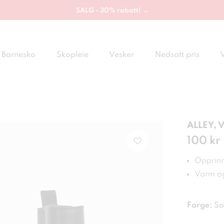
SALG - 30% rabatt! →
Barnesko
Skopleie
Vesker
Nedsatt pris
ALLEY, 
Pris
100 kr
:
100
Opprinn
Varm og
Farge:
So