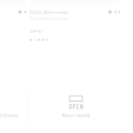
4
4.2
CLOU, Ballerinasko
SO A
En skikkelig klassiker
Lett
280 
249 kr
d Klarna
Retur i butikk