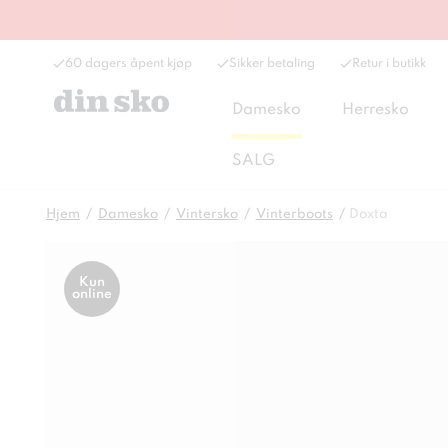
60 dagers åpent kjøp
Sikker betaling
Retur i butikk
Damesko
Herresko
SALG
Hjem
Damesko
Vintersko
Vinterboots
Doxta
Kun
online