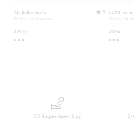
5
XIT, Ballerinasko
CLOU, Baller
Perfekt hverdagslook
Mykere for f
299 kr
349 kr
60 dagers åpent kjøp
2-