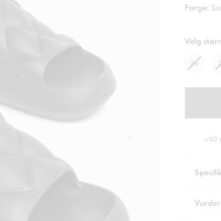
Farge:
So
Velg størr
36
60 
Spesifi
Vurder