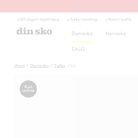
60 dagers åpent kjøp
Sikker betaling
Retur i butikk
Damesko
Herresko
SALG
Hjem
Damesko
Tøfler
Kit
Kun
online