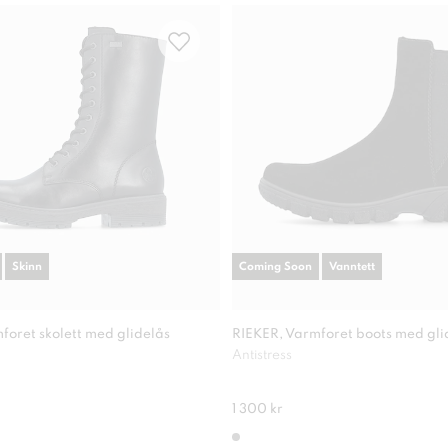
Skinn
Coming Soon
Vanntett
foret skolett med glidelås
RIEKER, Varmforet boots med gli
Antistress
1 300 kr