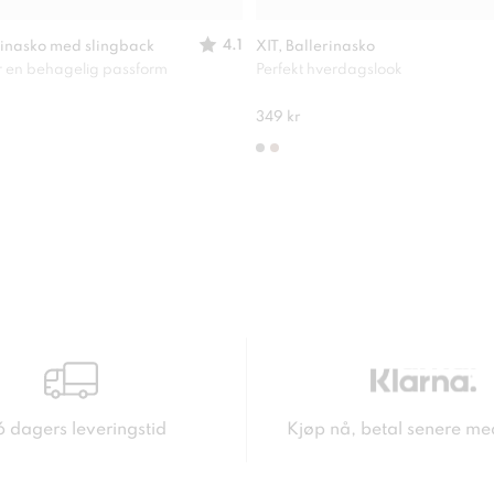
4.1
inasko med slingback
XIT, Ballerinasko
or en behagelig passform
Perfekt hverdagslook
349 kr
6 dagers leveringstid
Kjøp nå, betal senere me