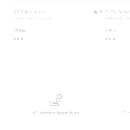
5
XIT, Ballerinasko
CLOU, Baller
Perfekt hverdagslook
Mykere for f
299 kr
349 kr
60 dagers åpent kjøp
2-