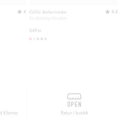
4
4.2
CLOU, Ballerinasko
SO A
En skikkelig klassiker
Lett
280 
249 kr
d Klarna
Retur i butikk