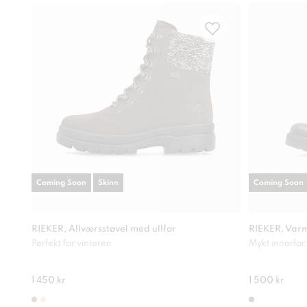
Coming Soon
Skinn
Coming Soon
RIEKER, Allværsstøvel med ullfor
RIEKER, Varm
Perfekt for vinteren
Mykt innerfor
1 450 kr
1 500 kr