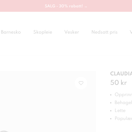
SALG - 30% rabatt! →
Barnesko
Skopleie
Vesker
Nedsatt pris
CLAUDIA
Pris
50 kr
:
50 
Opprinne
Behagel
Lette
Populær