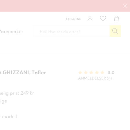
LOGG INN
Varemerker
 GHIZZANI, Tøfler
5.0
ANMELDELSER (4)
kr
lig pris: 249 kr
ige
 modell