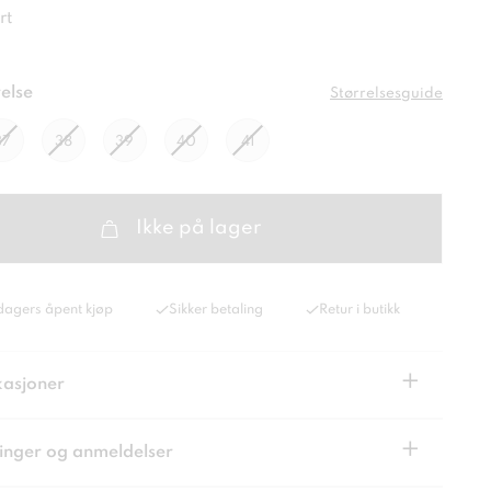
rt
else
Størrelsesguide
37
38
39
40
41
Ikke på lager
dagers åpent kjøp
Sikker betaling
Retur i butikk
+
kasjoner
+
inger og anmeldelser