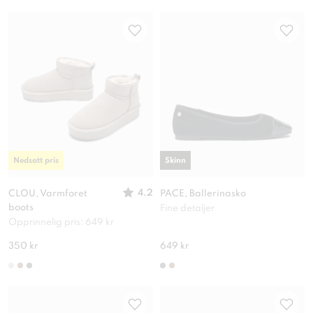
Nedsatt pris
Skinn
4.2
CLOU, Varmforet
PACE, Ballerinasko
boots
Fine detaljer
Opprinnelig pris: 649 kr
350 kr
649 kr