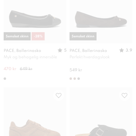
Semsket skinn
-
28
%
Semsket skinn
5
3.9
PACE, Ballerinasko
PACE, Ballerinasko
Myk og behagelig innersåle
Perfekt hverdagslook
470 kr
649 kr
549 kr