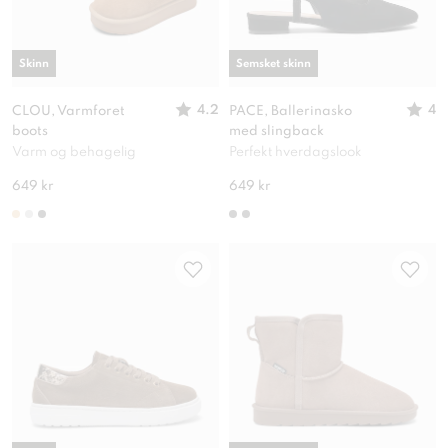
Skinn
Semsket skinn
4.2
4
CLOU, Varmforet
PACE, Ballerinasko
boots
med slingback
Varm og behagelig
Perfekt hverdagslook
649 kr
649 kr