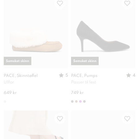
Semsket skinn
Semsket skinn
5
4
PACE, Skinntøffel
PACE, Pumps
Ullfor
Passer til fest
649 kr
749 kr