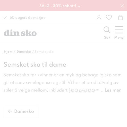
SALG - 30% rabatt! →
60 dagers åpent kjøp
Søk
Meny
Hjem
Damesko
Semsket sko
Semsket sko til dame
Semsket sko for kvinner er en myk og behagelig sko som
gir et snev av eleganse og stil. Vi har et bredt utvalg av
stiler å velge mellom, inkludert [@@@@@@=
...
Les mer
Damesko