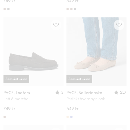
749 kr
549 kr
Semsket skinn
Semsket skinn
3
2.7
PACE, Loafers
PACE, Ballerinasko
Lett å matche
Perfekt hverdagslook
749 kr
649 kr