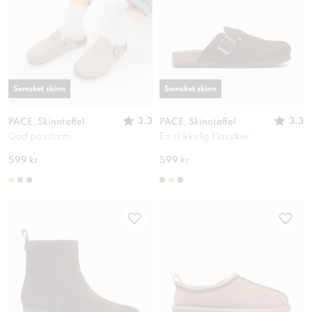
Semsket skinn
Semsket skinn
3.3
3.3
PACE, Skinntøffel
PACE, Skinntøffel
God passform
En skikkelig klassiker
599 kr
599 kr