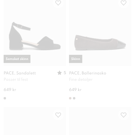
Semsket skinn
Skinn
5
PACE, Sandalett
PACE, Ballerinasko
Passer til fest
Fine detaljer
649 kr
649 kr