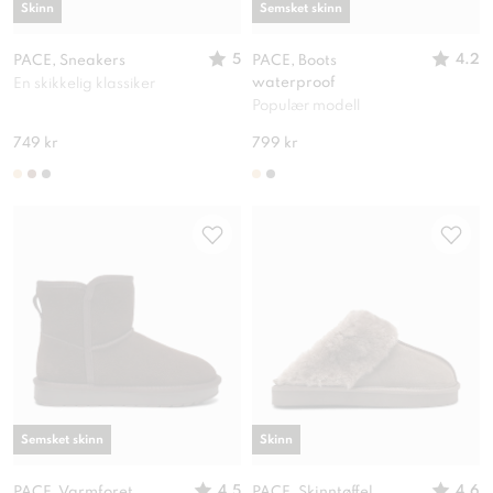
Skinn
Semsket skinn
5
4.2
PACE, Sneakers
PACE, Boots
waterproof
En skikkelig klassiker
Populær modell
749 kr
799 kr
Semsket skinn
Skinn
4.5
4.6
PACE, Varmforet
PACE, Skinntøffel