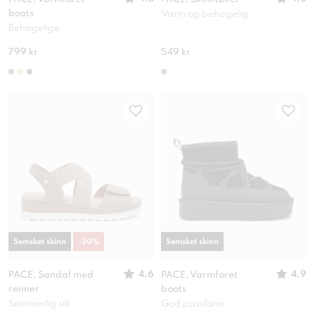
boots
Varm og behagelig
Behagelige
799 kr
549 kr
Semsket skinn
-
30
%
Semsket skinn
4.6
4.9
PACE, Sandal med
PACE, Varmforet
reimer
boots
Sommerlig stil
God passform