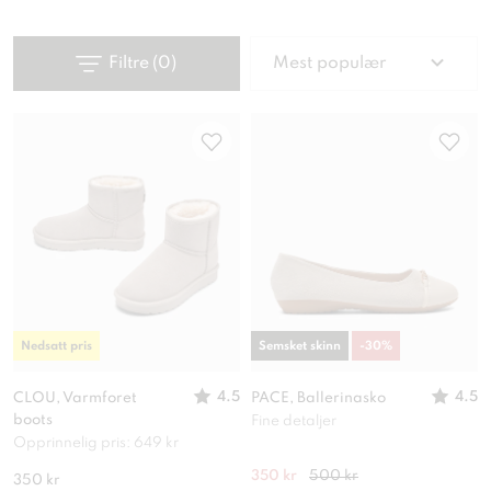
Filtre
(
0
)
Mest populær
Nedsatt pris
Semsket skinn
-
30
%
4.5
4.5
CLOU, Varmforet
PACE, Ballerinasko
boots
Fine detaljer
Opprinnelig pris: 649 kr
350 kr
500 kr
350 kr