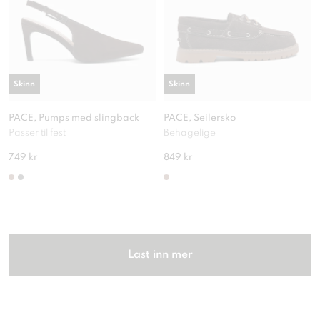
Skinn
Skinn
PACE, Pumps med slingback
PACE, Seilersko
Passer til fest
Behagelige
749 kr
849 kr
Last inn mer