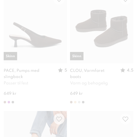
Skinn
Skinn
5
4.5
PACE, Pumps med
CLOU, Varmforet
slingback
boots
Passer til fest
Varm og behagelig
649 kr
649 kr