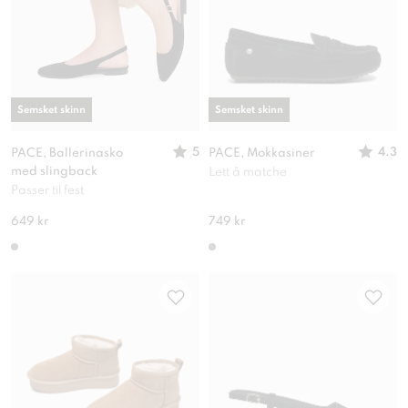
Semsket skinn
Semsket skinn
5
4.3
PACE, Ballerinasko
PACE, Mokkasiner
med slingback
Lett å matche
Passer til fest
649 kr
749 kr