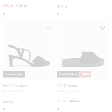
350 kr
500 kr
899 kr
Semsket skinn
Semsket skinn
-
30
%
PACE, Sandalett
PACE, Sandal
Passer til fest
Lett å matche
315 kr
450 kr
649 kr