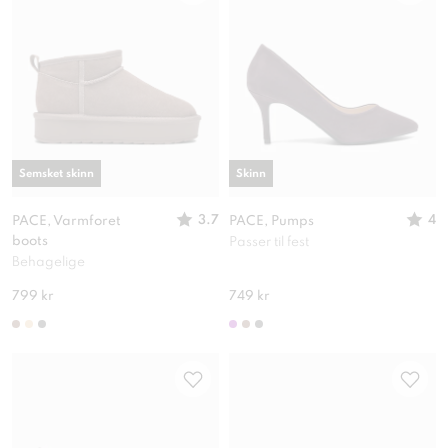
Semsket skinn
Skinn
3.7
4
PACE, Varmforet
PACE, Pumps
boots
Passer til fest
Behagelige
799 kr
749 kr