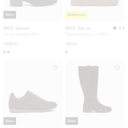
Skinn
Nedsatt pris
3.5
PACE, Støvlett
PACE, Slip-on
For en velkledd look
Opprinnelig pris: 649 kr
1 049 kr
350 kr
Skinn
Skinn