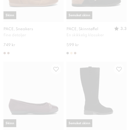
Skinn
Semsket skinn
3.3
PACE, Sneakers
PACE, Skinntøffel
Fine detaljer
En skikkelig klassiker
749 kr
599 kr
Skinn
Semsket skinn