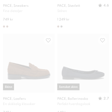
4.6
PACE, Sneakers
PACE, Støvlett
Fine detaljer
Stilren
749 kr
1 249 kr
Skinn
Semsket skinn
2.7
PACE, Loafers
PACE, Ballerinasko
En skikkelig klassiker
Perfekt hverdagslook