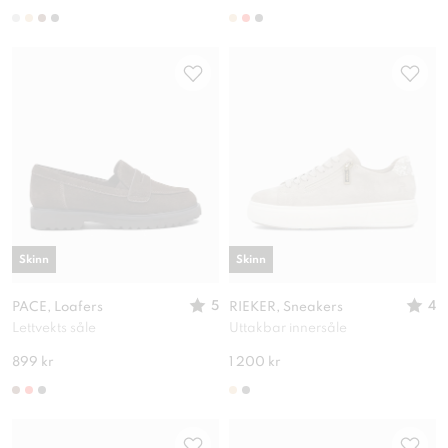
Skinn
Skinn
5
4
PACE, Loafers
RIEKER, Sneakers
Lettvekts såle
Uttakbar innersåle
899 kr
1 200 kr