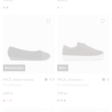
749 kr
649 kr
Semsket skinn
Skinn
4.5
5
PACE, Ballerinasko
PACE, Sneakers
Fine detaljer
En skikkelig klassiker
649 kr
749 kr