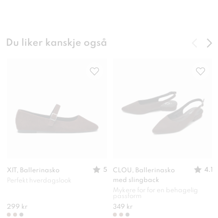
Du liker kanskje også
5
4.1
XIT, Ballerinasko
CLOU, Ballerinasko
med slingback
Perfekt hverdagslook
Mykere for for en behagelig
passform
299 kr
349 kr