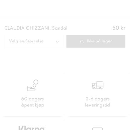
Pris
:
50 kr
CLAUDIA GHIZZANI, Sandal
50 kr
Velg en
Størrelse
Ikke på lager
60 dagers
2-6 dagers
åpent kjøp
leveringstid