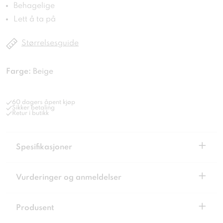
Behagelige
Lett å ta på
Størrelsesguide
Farge:
Beige
60 dagers åpent kjøp
Sikker betaling
Retur i butikk
+
Spesifikasjoner
+
Vurderinger og anmeldelser
+
Produsent