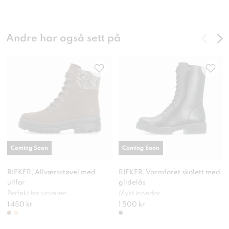
Andre har også sett på
Coming Soon
Coming Soon
RIEKER, Allværsstøvel med
RIEKER, Varmforet skolett med
ullfor
glidelås
Perfekt for vinteren
Mykt innerfor
1 450 kr
1 500 kr