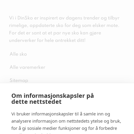
Vi i DinSko er inspirert av dagens trender og tilbyr
rimelige, oppdaterte sko for deg som elsker mote.
For det er sant at et par nye sko kan gjøre
underverker for hele antrekket ditt!
Alle sko
Alle varemerker
Sitemap
Om informasjonskapsler på
dette nettstedet
Vi bruker informasjonskapsler til å samle inn og
Følg oss i sosiale medier
analysere informasjon om nettstedets ytelse og bruk,
for å gi sosiale medier funksjoner og for å forbedre