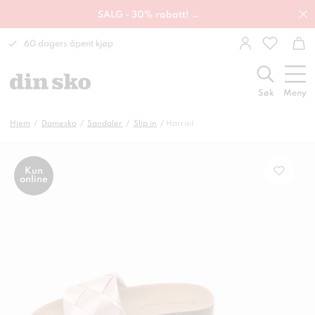
SALG - 30% rabatt! →
60 dagers åpent kjøp
Søk
Meny
Hjem
Damesko
Sandaler
Slip in
Harriet
Kun
online