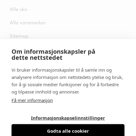
Alle sko
Alle varemerker
Sitemap
Om informasjonskapsler på
dette nettstedet
Vi bruker informasjonskapsler til å samle inn og
Følg oss i sosiale medier
analysere informasjon om nettstedets ytelse og bruk,
for å gi sosiale medier funksjoner og for å forbedre
og tilpasse innhold og annonser.
Få mer informasjon
Informasjonskapselinnstillinger
Godta alle cookier