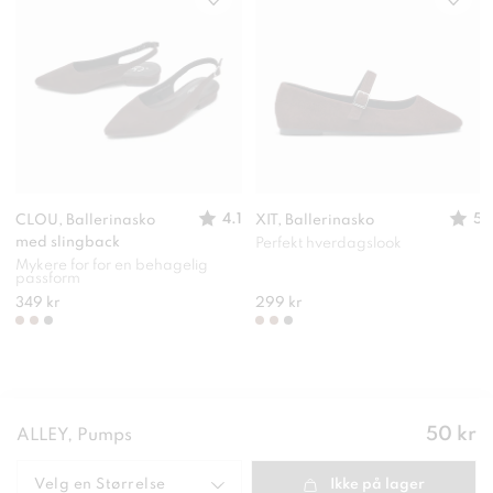
4.1
5
CLOU, Ballerinasko
XIT, Ballerinasko
med slingback
Perfekt hverdagslook
Mykere for for en behagelig
passform
349 kr
299 kr
Pris
:
50 kr
ALLEY, Pumps
50 kr
Velg en
Størrelse
Ikke på lager