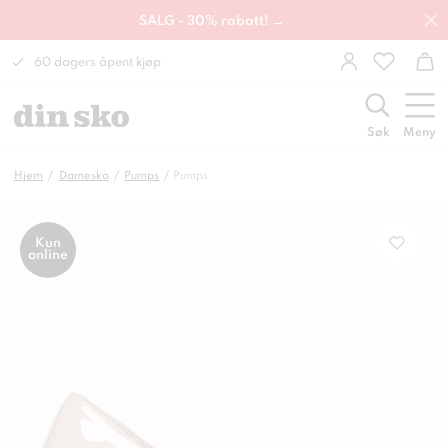
SALG - 30% rabatt! →
60 dagers åpent kjøp
Søk
Meny
Hjem
Damesko
Pumps
Pumps
Kun
online