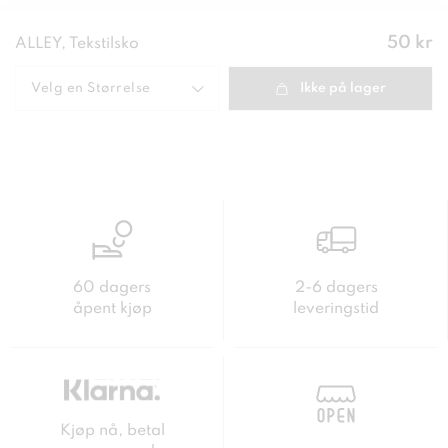
Pris
:
50 kr
ALLEY, Tekstilsko
50 kr
Velg en
Størrelse
Ikke på lager
60 dagers
2-6 dagers
åpent kjøp
leveringstid
Kjøp nå, betal