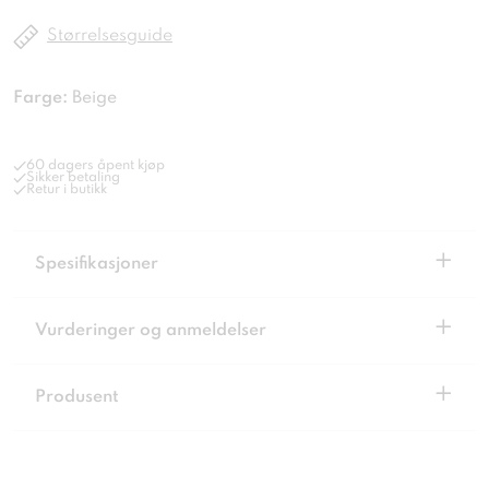
Størrelsesguide
Farge:
Beige
60 dagers åpent kjøp
Sikker betaling
Retur i butikk
+
Spesifikasjoner
+
Vurderinger og anmeldelser
+
Produsent