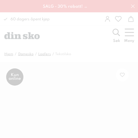
SALG - 30% rabatt! →
60 dagers åpent kjøp
Søk
Meny
Hjem
Damesko
Loafers
Tekstilsko
Kun
online