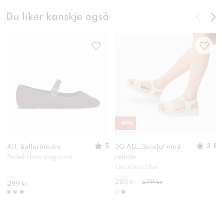
Du liker kanskje også
-
49
%
5
3.8
XIT, Ballerinasko
SO ALL, Sandal med
reimer
Perfekt hverdagslook
Lett å matche
280 kr
549 kr
299 kr