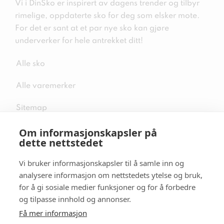
Vi i DinSko er inspirert av dagens trender og tilbyr
rimelige, oppdaterte sko for deg som elsker mote.
For det er sant at et par nye sko kan gjøre
underverker for hele antrekket ditt!
Alle sko
Alle varemerker
Sitemap
Om informasjonskapsler på
dette nettstedet
Vi bruker informasjonskapsler til å samle inn og
Følg oss i sosiale medier
analysere informasjon om nettstedets ytelse og bruk,
for å gi sosiale medier funksjoner og for å forbedre
og tilpasse innhold og annonser.
Få mer informasjon