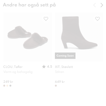
Andre har også sett på
Coming Soon
4.5
CLOU, Tøfler
XIT, Støvlett
Varm og behagelig
Stilren
249 kr
649 kr