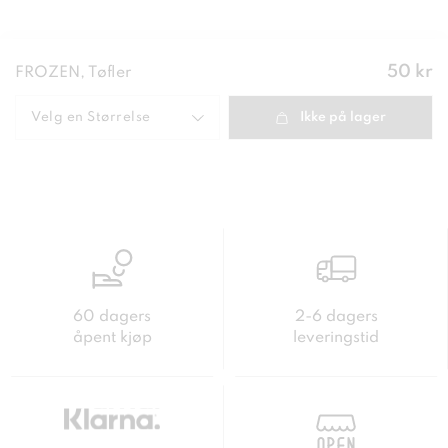
Pris
:
50 kr
FROZEN, Tøfler
50 kr
Velg en
Størrelse
Ikke på lager
60 dagers
2-6 dagers
åpent kjøp
leveringstid