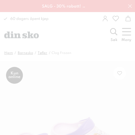
SALG - 30% rabatt! →
60 dagers åpent kjøp
Søk
Meny
Hjem
Barnesko
Tøfler
Clog Frozen
Kun
online