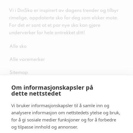
Vi i DinSko er inspirert av dagens trender og tilbyr
rimelige, oppdaterte sko for deg som elsker mote.
For det er sant at et par nye sko kan gjøre
underverker for hele antrekket ditt!
Alle sko
Alle varemerker
Sitemap
Om informasjonskapsler på
dette nettstedet
Vi bruker informasjonskapsler til å samle inn og
Følg oss i sosiale medier
analysere informasjon om nettstedets ytelse og bruk,
for å gi sosiale medier funksjoner og for å forbedre
og tilpasse innhold og annonser.