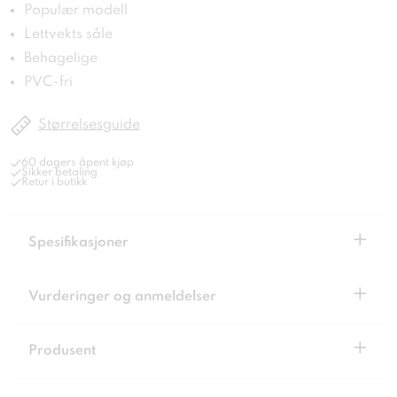
Populær modell
Lettvekts såle
Behagelige
PVC-fri
Størrelsesguide
60 dagers åpent kjøp
Sikker betaling
Retur i butikk
+
Spesifikasjoner
+
Vurderinger og anmeldelser
+
Produsent