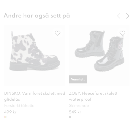
Andre har også sett på
Vanntett
DINSKO, Varmforet skolett med
ZOEY, Fleeceforet skolett
glidelås
waterproof
Forsterkt tåhette
Skimrende
499 kr
549 kr