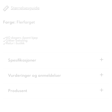
Størrelsesguide
Farge:
Flerfarget
60 dagers åpent kjøp
Sikker betaling
Retur i butikk
+
Spesifikasjoner
+
Vurderinger og anmeldelser
+
Produsent