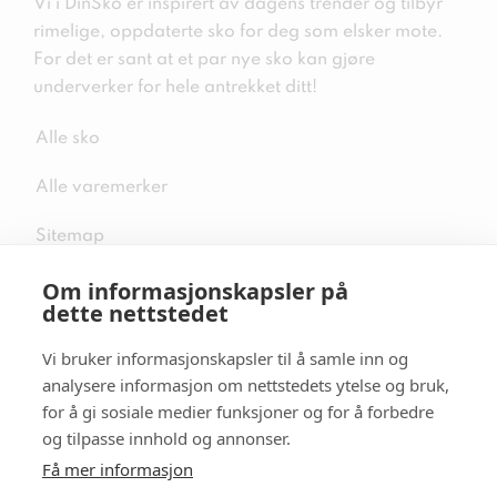
Vi i DinSko er inspirert av dagens trender og tilbyr
rimelige, oppdaterte sko for deg som elsker mote.
For det er sant at et par nye sko kan gjøre
underverker for hele antrekket ditt!
Alle sko
Alle varemerker
Sitemap
Om informasjonskapsler på
dette nettstedet
Vi bruker informasjonskapsler til å samle inn og
Følg oss i sosiale medier
analysere informasjon om nettstedets ytelse og bruk,
for å gi sosiale medier funksjoner og for å forbedre
og tilpasse innhold og annonser.
Få mer informasjon