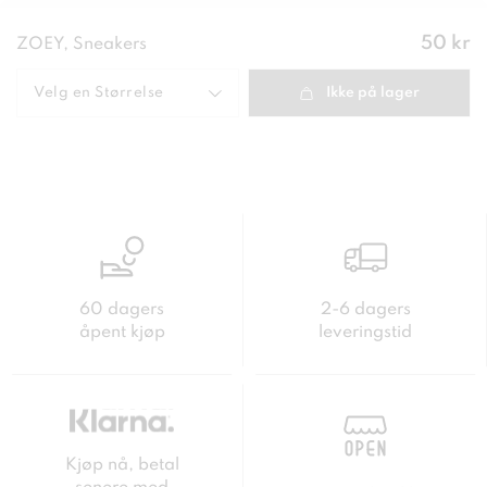
Pris
:
50 kr
ZOEY, Sneakers
50 kr
Velg en
Størrelse
Ikke på lager
60 dagers
2-6 dagers
åpent kjøp
leveringstid
Kjøp nå, betal