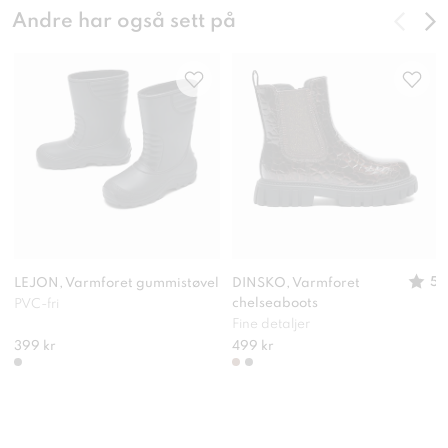
Andre har også sett på
5
LEJON, Varmforet gummistøvel
DINSKO, Varmforet
chelseaboots
PVC-fri
Fine detaljer
399 kr
499 kr