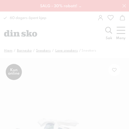
SALG - 30% rabatt! →
60 dagers åpent kjøp
Søk
Meny
Hjem
Barnesko
Sneakers
Lave sneakers
Sneakers
Kun
online