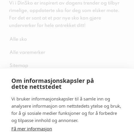
Vi i DinSko er inspirert av dagens trender og tilbyr
rimelige, oppdaterte sko for deg som elsker mote.
For det er sant at et par nye sko kan gjøre
underverker for hele antrekket ditt!
Alle sko
Alle varemerker
Sitemap
Om informasjonskapsler på
dette nettstedet
Vi bruker informasjonskapsler til å samle inn og
Følg oss i sosiale medier
analysere informasjon om nettstedets ytelse og bruk,
for å gi sosiale medier funksjoner og for å forbedre
og tilpasse innhold og annonser.
Få mer informasjon