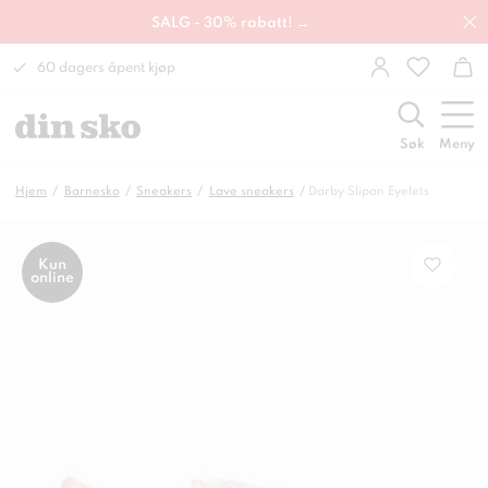
SALG - 30% rabatt! →
60 dagers åpent kjøp
Søk
Meny
Hjem
Barnesko
Sneakers
Lave sneakers
Darby Slipon Eyelets
Kun
online