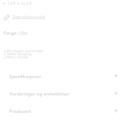
Lett å ta på
Størrelsesguide
Farge:
Lilla
60 dagers åpent kjøp
Sikker betaling
Retur i butikk
+
Spesifikasjoner
+
Vurderinger og anmeldelser
+
Produsent