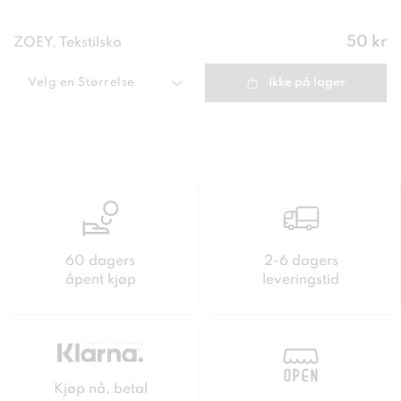
Pris
:
50 kr
ZOEY, Tekstilsko
50 kr
Velg en
Størrelse
Ikke på lager
60 dagers
2-6 dagers
åpent kjøp
leveringstid
Kjøp nå, betal