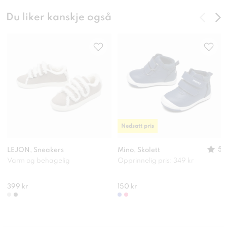
Du liker kanskje også
Nedsatt pris
5
LEJON, Sneakers
Mino, Skolett
Varm og behagelig
Opprinnelig pris: 349 kr
399 kr
150 kr