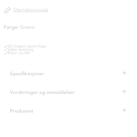
Størrelsesguide
Farge:
Grønn
60 dagers åpent kjøp
Sikker betaling
Retur i butikk
+
Spesifikasjoner
+
Vurderinger og anmeldelser
+
Produsent