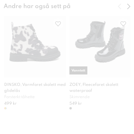
Andre har også sett på
Vanntett
DINSKO, Varmforet skolett med
ZOEY, Fleeceforet skolett
glidelås
waterproof
Forsterkt tåhette
Skimrende
499 kr
549 kr