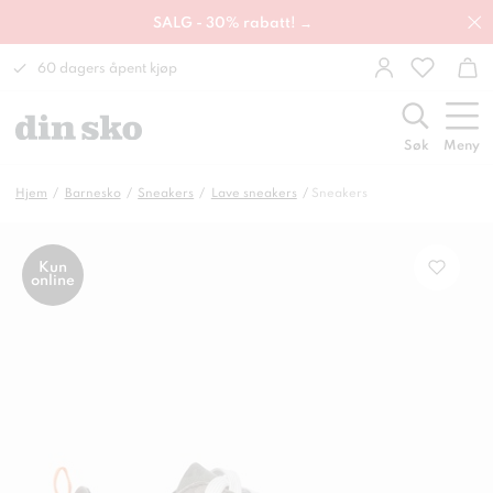
SALG - 30% rabatt! →
60 dagers åpent kjøp
Søk
Meny
Hjem
Barnesko
Sneakers
Lave sneakers
Sneakers
Kun
online