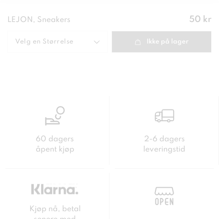
Pris
:
50 kr
LEJON, Sneakers
50 kr
Velg en
Størrelse
Ikke på lager
60 dagers
2-6 dagers
åpent kjøp
leveringstid
Kjøp nå, betal