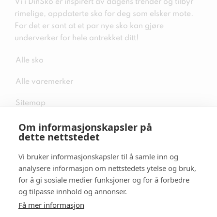
Vi i DinSko er inspirert av dagens trender og tilbyr
rimelige, oppdaterte sko for deg som elsker mote.
For det er sant at et par nye sko kan gjøre
underverker for hele antrekket ditt!
Alle sko
Alle varemerker
Sitemap
Om informasjonskapsler på
dette nettstedet
Vi bruker informasjonskapsler til å samle inn og
Følg oss i sosiale medier
analysere informasjon om nettstedets ytelse og bruk,
for å gi sosiale medier funksjoner og for å forbedre
og tilpasse innhold og annonser.
Få mer informasjon