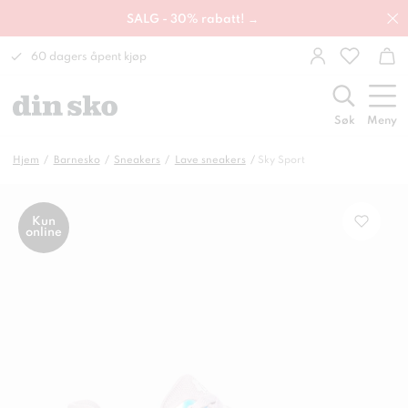
SALG - 30% rabatt! →
60 dagers åpent kjøp
Søk
Meny
Hjem
Barnesko
Sneakers
Lave sneakers
Sky Sport
Kun
online