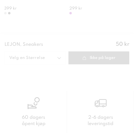
399 kr
299 kr
Pris
:
50 kr
LEJON, Sneakers
50 kr
Velg en
Størrelse
Ikke på lager
60 dagers
2-6 dagers
åpent kjøp
leveringstid