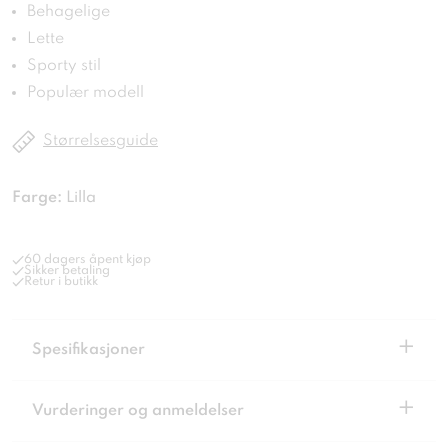
Behagelige
Lette
Sporty stil
Populær modell
Størrelsesguide
Farge:
Lilla
60 dagers åpent kjøp
Sikker betaling
Retur i butikk
+
Spesifikasjoner
+
Vurderinger og anmeldelser