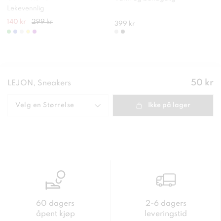
Lekevennlig
140 kr
299 kr
399 kr
Pris
:
50 kr
LEJON, Sneakers
50 kr
Velg en
Størrelse
Ikke på lager
60 dagers
2-6 dagers
åpent kjøp
leveringstid