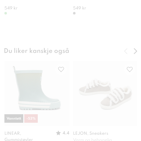
549 kr
549 kr
Du liker kanskje også
Vanntett
-
53
%
4.4
LINEAR,
LEJON, Sneakers
Gummistøvler
Varm og behagelig