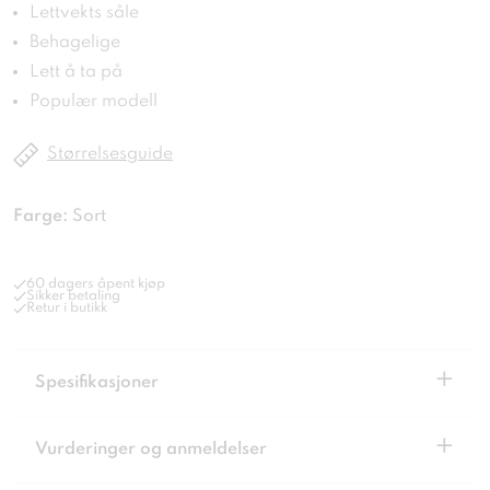
Lettvekts såle
Behagelige
Lett å ta på
Populær modell
Størrelsesguide
Farge:
Sort
60 dagers åpent kjøp
Sikker betaling
Retur i butikk
+
Spesifikasjoner
+
Vurderinger og anmeldelser