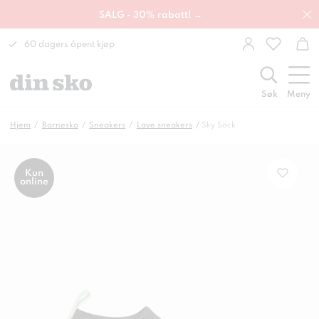
SALG - 30% rabatt! →
60 dagers åpent kjøp
Søk
Meny
Hjem
Barnesko
Sneakers
Lave sneakers
Sky Sock
Kun
online