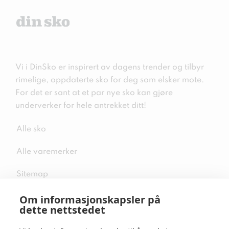
Vi i DinSko er inspirert av dagens trender og tilbyr
rimelige, oppdaterte sko for deg som elsker mote.
For det er sant at et par nye sko kan gjøre
underverker for hele antrekket ditt!
Alle sko
Alle varemerker
Sitemap
Om informasjonskapsler på
dette nettstedet