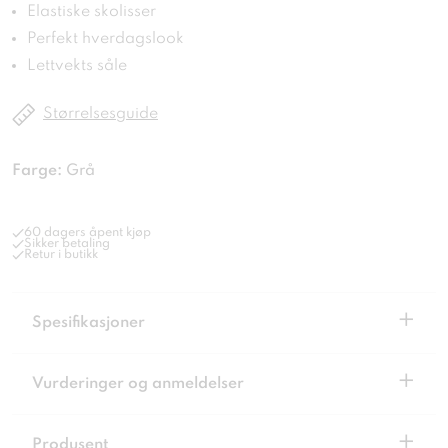
Elastiske skolisser
Perfekt hverdagslook
Lettvekts såle
Størrelsesguide
Farge:
Grå
60 dagers åpent kjøp
Sikker betaling
Retur i butikk
+
Spesifikasjoner
+
Vurderinger og anmeldelser
+
Produsent