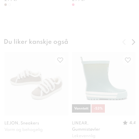
Du liker kanskje også
Vanntett
-
53
%
4.4
LEJON, Sneakers
LINEAR,
Gummistøvler
Varm og behagelig
Lekevennlig