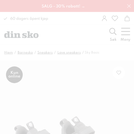
SALG - 30% rabatt! →
60 dagers åpent kjøp
Søk
Meny
Hjem
Barnesko
Sneakers
Lave sneakers
Sky Basic
Kun
online