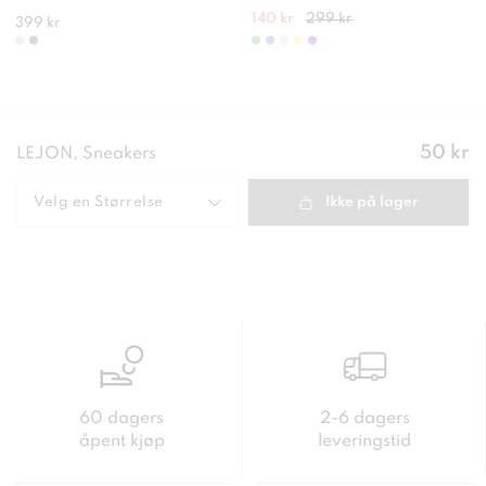
140 kr
299 kr
399 kr
Pris
:
50 kr
LEJON, Sneakers
50 kr
Velg en
Størrelse
Ikke på lager
60 dagers
2-6 dagers
åpent kjøp
leveringstid