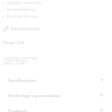
Uttagbar innersåle
Borrelåslukking
Elastiske skolisser
Størrelsesguide
Farge:
Sort
60 dagers åpent kjøp
Sikker betaling
Retur i butikk
+
Spesifikasjoner
+
Vurderinger og anmeldelser
+
Produsent