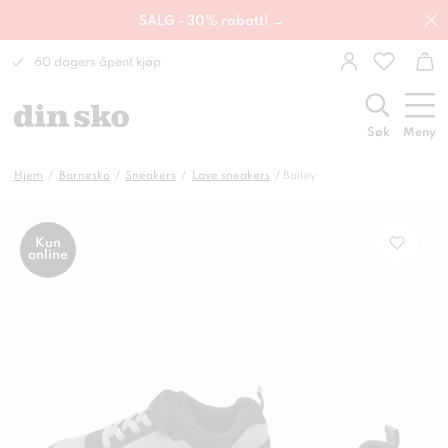
SALG - 30% rabatt! →
60 dagers åpent kjøp
Søk
Meny
Hjem
Barnesko
Sneakers
Lave sneakers
Bailey
Kun
online