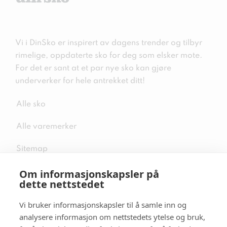
Vi i DinSko er inspirert av dagens trender og tilbyr
rimelige, oppdaterte sko for deg som elsker mote.
For det er sant at et par nye sko kan gjøre
underverker for hele antrekket ditt!
Alle sko
Alle varemerker
Sitemap
Om informasjonskapsler på
dette nettstedet
Vi bruker informasjonskapsler til å samle inn og
Følg oss i sosiale medier
analysere informasjon om nettstedets ytelse og bruk,