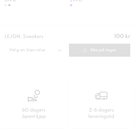
399 kr
299 kr
Pris
:
100 kr
LEJON, Sneakers
100 kr
Velg en
Størrelse
Ikke på lager
60 dagers
2-6 dagers
åpent kjøp
leveringstid