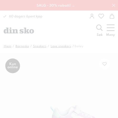
SALG - 30% rabatt! →
60 dagers åpent kjøp
Søk
Meny
Hjem
Barnesko
Sneakers
Lave sneakers
Bailey
Kun
online