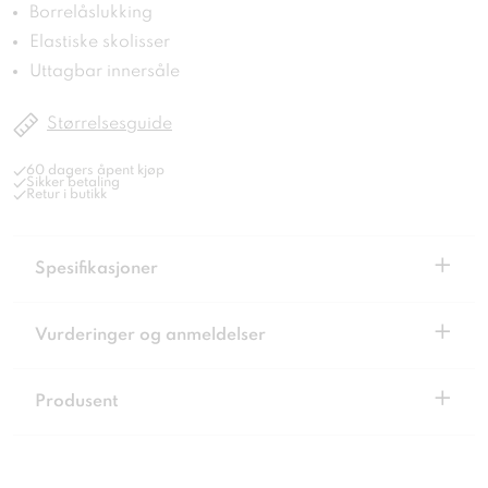
Borrelåslukking
Elastiske skolisser
Uttagbar innersåle
Størrelsesguide
60 dagers åpent kjøp
Sikker betaling
Retur i butikk
+
Spesifikasjoner
+
Vurderinger og anmeldelser
+
Produsent