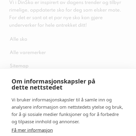
Vi i DinSko er inspirert av dagens trender og tilbyr
rimelige, oppdaterte sko for deg som elsker mote.
For det er sant at et par nye sko kan gjøre
underverker for hele antrekket ditt!
Alle sko
Alle varemerker
Sitemap
Om informasjonskapsler på
dette nettstedet
Vi bruker informasjonskapsler til å samle inn og
Følg oss i sosiale medier
analysere informasjon om nettstedets ytelse og bruk,
for å gi sosiale medier funksjoner og for å forbedre
og tilpasse innhold og annonser.
Få mer informasjon