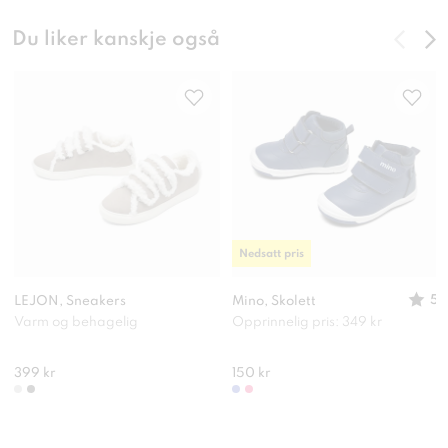
Du liker kanskje også
Nedsatt pris
5
LEJON, Sneakers
Mino, Skolett
Varm og behagelig
Opprinnelig pris: 349 kr
399 kr
150 kr