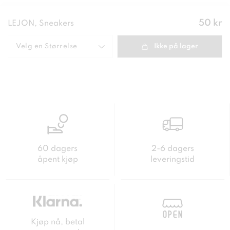
Pris
:
50 kr
LEJON, Sneakers
50 kr
Velg en
Størrelse
Ikke på lager
60 dagers
2-6 dagers
åpent kjøp
leveringstid
Kjøp nå, betal