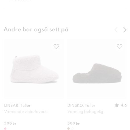
Andre har også sett på
4.6
LINEAR, Tøfler
DINSKO, Tøfler
Varmende vinterfavoritt
Varm og behagelig
299 kr
299 kr