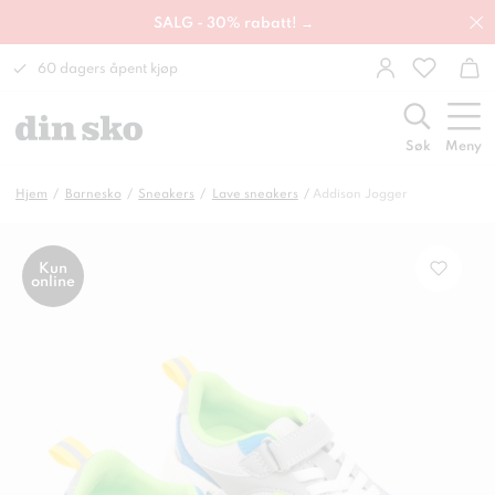
SALG - 30% rabatt! →
60 dagers åpent kjøp
Søk
Meny
Hjem
Barnesko
Sneakers
Lave sneakers
Addison Jogger
Kun
online