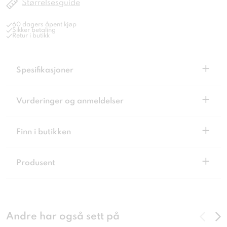
Størrelsesguide
60 dagers åpent kjøp
Sikker betaling
Retur i butikk
+
Spesifikasjoner
+
Vurderinger og anmeldelser
+
Finn i butikken
+
Produsent
Andre har også sett på