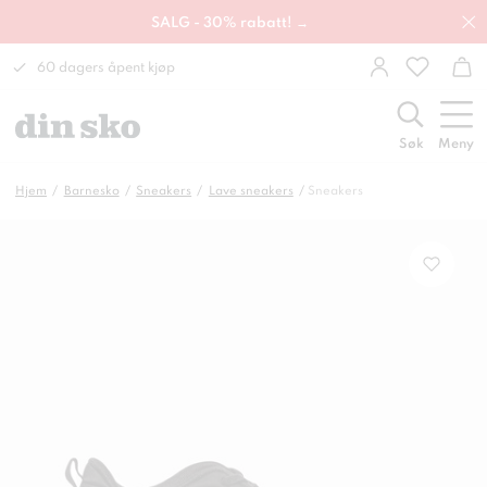
SALG - 30% rabatt! →
60 dagers åpent kjøp
Søk
Meny
Hjem
Barnesko
Sneakers
Lave sneakers
Sneakers