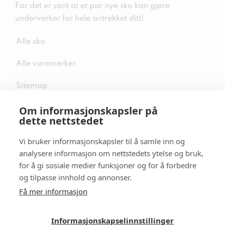
For det er sant at et par nye sko kan gjøre
underverker for hele antrekket ditt!
Alle sko
Alle varemerker
Sitemap
Om informasjonskapsler på
dette nettstedet
Vi bruker informasjonskapsler til å samle inn og
Følg oss i sosiale medier
analysere informasjon om nettstedets ytelse og bruk,
for å gi sosiale medier funksjoner og for å forbedre
og tilpasse innhold og annonser.
Få mer informasjon
Informasjonskapselinnstillinger