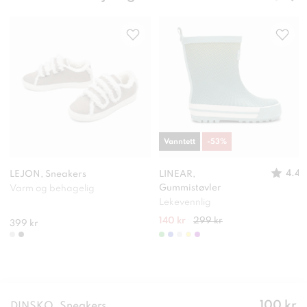
Vanntett
-
53
%
4.4
LEJON, Sneakers
LINEAR,
Gummistøvler
Varm og behagelig
Lekevennlig
140 kr
299 kr
399 kr
Pris
:
100 kr
DINSKO, Sneakers