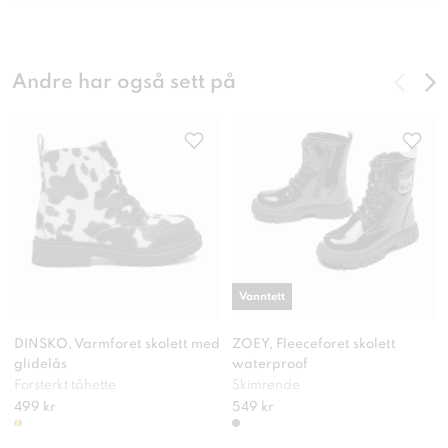
Andre har også sett på
Vanntett
DINSKO, Varmforet skolett med
ZOEY, Fleeceforet skolett
glidelås
waterproof
Forsterkt tåhette
Skimrende
499 kr
549 kr