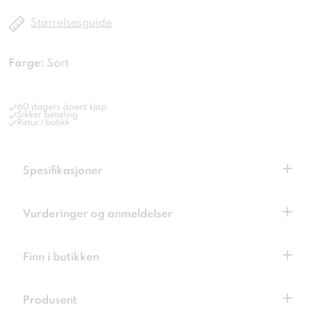
Størrelsesguide
Farge:
Sort
60 dagers åpent kjøp
Sikker betaling
Retur i butikk
+
Spesifikasjoner
+
Vurderinger og anmeldelser
+
Finn i butikken
+
Produsent