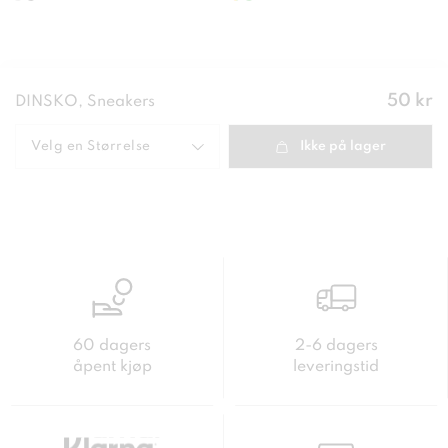
Pris
:
50 kr
DINSKO, Sneakers
50 kr
Velg en
Størrelse
Ikke på lager
60 dagers
2-6 dagers
åpent kjøp
leveringstid