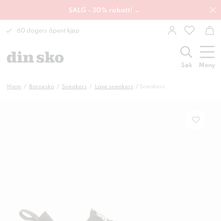
SALG - 30% rabatt! →
60 dagers åpent kjøp
Søk
Meny
Hjem
Barnesko
Sneakers
Lave sneakers
Sneakers