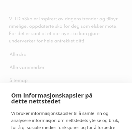
Vi i DinSko er inspirert av dagens trender og tilbyr
rimelige, oppdaterte sko for deg som elsker mote.
For det er sant at et par nye sko kan gjøre
underverker for hele antrekket ditt!
Alle sko
Alle varemerker
Sitemap
Om informasjonskapsler på
dette nettstedet
Vi bruker informasjonskapsler til å samle inn og
Følg oss i sosiale medier
analysere informasjon om nettstedets ytelse og bruk,
for å gi sosiale medier funksjoner og for å forbedre