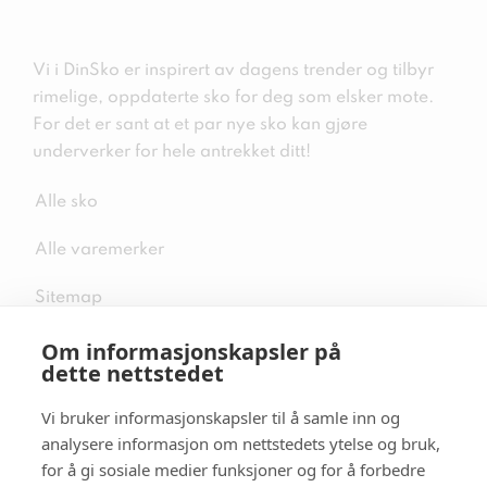
Vi i DinSko er inspirert av dagens trender og tilbyr
rimelige, oppdaterte sko for deg som elsker mote.
For det er sant at et par nye sko kan gjøre
underverker for hele antrekket ditt!
Alle sko
Alle varemerker
Sitemap
Om informasjonskapsler på
dette nettstedet
Vi bruker informasjonskapsler til å samle inn og
Følg oss i sosiale medier
analysere informasjon om nettstedets ytelse og bruk,
for å gi sosiale medier funksjoner og for å forbedre