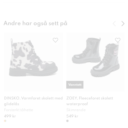
Andre har også sett på
Vanntett
DINSKO, Varmforet skolett med
ZOEY, Fleeceforet skolett
glidelås
waterproof
Forsterkt tåhette
Skimrende
499 kr
549 kr