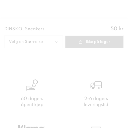
Pris
:
50 kr
DINSKO, Sneakers
50 kr
Velg en
Størrelse
Ikke på lager
60 dagers
2-6 dagers
åpent kjøp
leveringstid