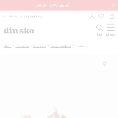
SALG - 30% rabatt! →
60 dagers åpent kjøp
Søk
Meny
Hjem
Barnesko
Sneakers
Lave sneakers
Sneakers