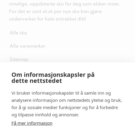
rimelige, oppdaterte sko for deg som elsker mote.
For det er sant at et par nye sko kan gjøre
underverker for hele antrekket ditt!
Alle sko
Alle varemerker
Sitemap
Om informasjonskapsler på
dette nettstedet
Vi bruker informasjonskapsler til å samle inn og
Følg oss i sosiale medier
analysere informasjon om nettstedets ytelse og bruk,
for å gi sosiale medier funksjoner og for å forbedre
og tilpasse innhold og annonser.
Få mer informasjon