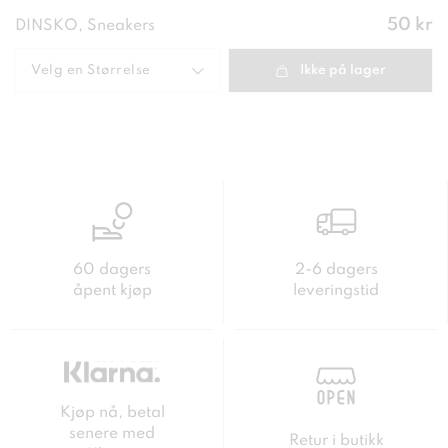
Pris
:
50 kr
DINSKO, Sneakers
50 kr
Velg en
Størrelse
Ikke på lager
60 dagers
2-6 dagers
åpent kjøp
leveringstid
Kjøp nå, betal
senere med
Retur i butikk