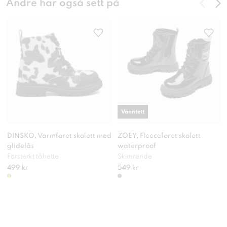
Andre har også sett på
Vanntett
DINSKO, Varmforet skolett med
ZOEY, Fleeceforet skolett
glidelås
waterproof
Forsterkt tåhette
Skimrende
499 kr
549 kr