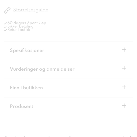
Størrelsesguide
60 dagers åpent kjøp
Sikker betaling
Retur i butikk
+
Spesifikasjoner
+
Vurderinger og anmeldelser
+
Finn i butikken
+
Produsent