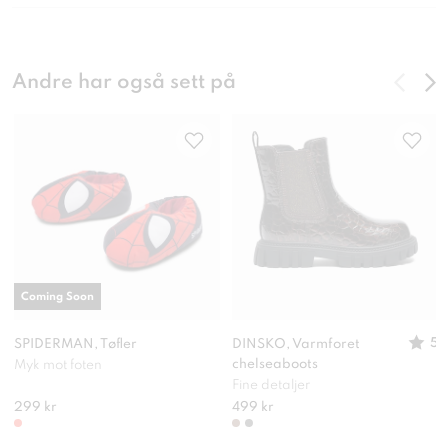
Andre har også sett på
Coming Soon
5
SPIDERMAN, Tøfler
DINSKO, Varmforet
chelseaboots
Myk mot foten
Fine detaljer
299 kr
499 kr