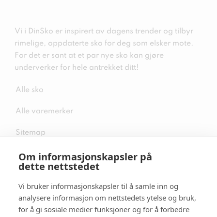
Vi i DinSko er inspirert av dagens trender og tilbyr
rimelige, oppdaterte sko for deg som elsker mote.
For det er sant at et par nye sko kan gjøre
underverker for hele antrekket ditt!
Alle sko
Alle varemerker
Sitemap
Om informasjonskapsler på
dette nettstedet
Vi bruker informasjonskapsler til å samle inn og
Følg oss i sosiale medier
analysere informasjon om nettstedets ytelse og bruk,
for å gi sosiale medier funksjoner og for å forbedre