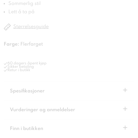
Sommerlig stil
Lett å ta på
Størrelsesguide
Farge:
Flerfarget
60 dagers åpent kjøp
Sikker betaling
Retur i butikk
+
Spesifikasjoner
+
Vurderinger og anmeldelser
+
Finn i butikken