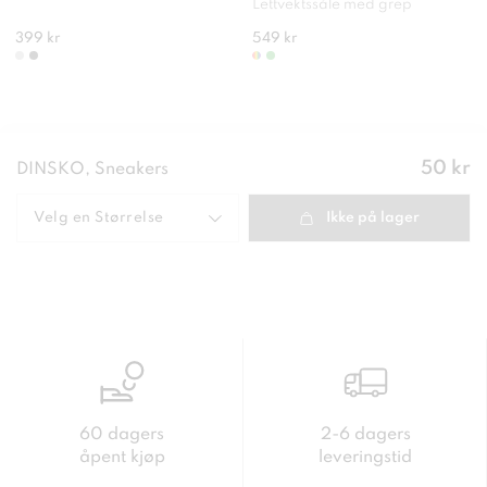
Lettvektssåle med grep
399 kr
549 kr
Pris
:
50 kr
DINSKO, Sneakers
50 kr
Velg en
Størrelse
Ikke på lager
60 dagers
2-6 dagers
åpent kjøp
leveringstid