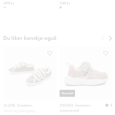
499 kr
549 kr
Du liker kanskje også
Vanntett
4
LEJON, Sneakers
DINSKO, Sneakers
waterproof
Varm og behagelig