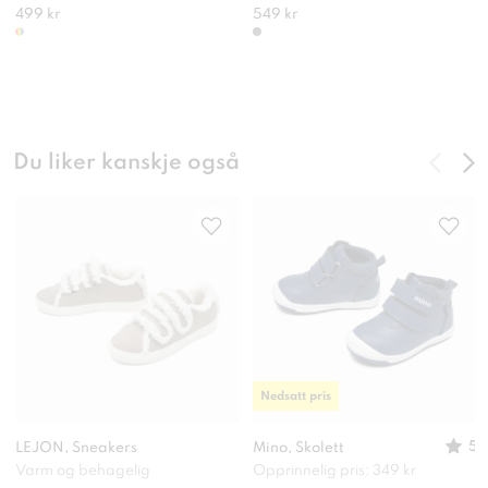
499 kr
549 kr
Du liker kanskje også
Nedsatt pris
5
LEJON, Sneakers
Mino, Skolett
Varm og behagelig
Opprinnelig pris: 349 kr