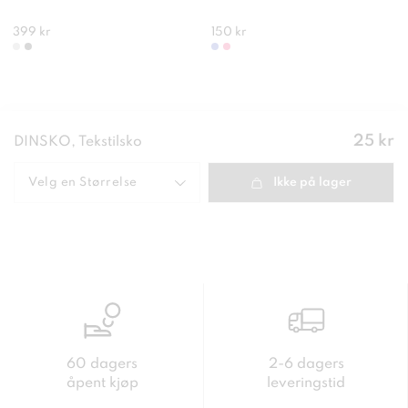
399 kr
150 kr
Pris
:
25 kr
DINSKO, Tekstilsko
25 kr
Velg en
Størrelse
Ikke på lager
60 dagers
2-6 dagers
åpent kjøp
leveringstid