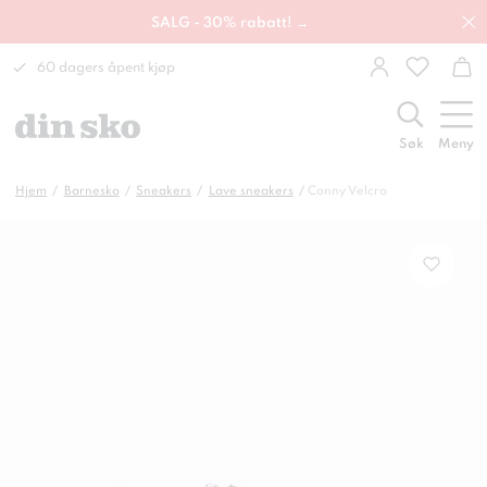
SALG - 30% rabatt! →
60 dagers åpent kjøp
Søk
Meny
Hjem
Barnesko
Sneakers
Lave sneakers
Conny Velcro