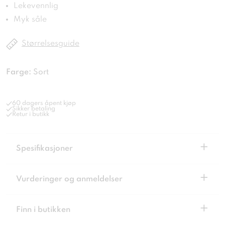
Lekevennlig
Myk såle
Størrelsesguide
Farge:
Sort
60 dagers åpent kjøp
Sikker betaling
Retur i butikk
+
Spesifikasjoner
+
Vurderinger og anmeldelser
+
Finn i butikken