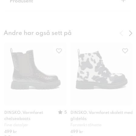
+
Produsent
Andre har også sett på
5
DINSKO, Varmforet
DINSKO, Varmforet skolett med
chelseaboots
glidelås
Fine detaljer
Forsterkt tåhette
499 kr
499 kr