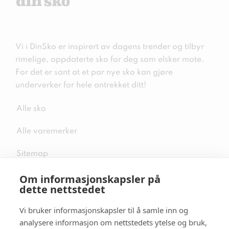
Vi i DinSko er inspirert av dagens trender og tilbyr
rimelige, oppdaterte sko for deg som elsker mote.
For det er sant at et par nye sko kan gjøre
underverker for hele antrekket ditt!
Alle sko
Alle varemerker
Sitemap
Om informasjonskapsler på
dette nettstedet
Vi bruker informasjonskapsler til å samle inn og
Følg oss i sosiale medier
analysere informasjon om nettstedets ytelse og bruk,