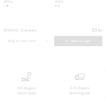
399 kr
150 kr
Pris
:
25 kr
DINSKO, Sneakers
25 kr
Velg en
Størrelse
Ikke på lager
60 dagers
2-6 dagers
åpent kjøp
leveringstid