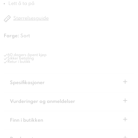
Lett å ta på
Størrelsesguide
Farge:
Sort
60 dagers åpent kjøp
Sikker betaling
Retur i butikk
+
Spesifikasjoner
+
Vurderinger og anmeldelser
+
Finn i butikken