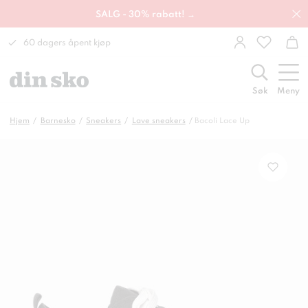
SALG - 30% rabatt! →
60 dagers åpent kjøp
Søk
Meny
Hjem
Barnesko
Sneakers
Lave sneakers
Bacoli Lace Up