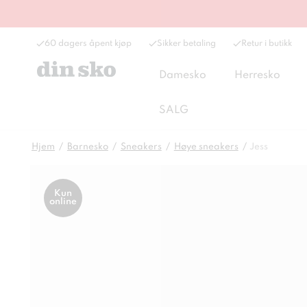
60 dagers åpent kjøp
Sikker betaling
Retur i butikk
Damesko
Herresko
SALG
Hjem
Barnesko
Sneakers
Høye sneakers
Jess
Kun
online