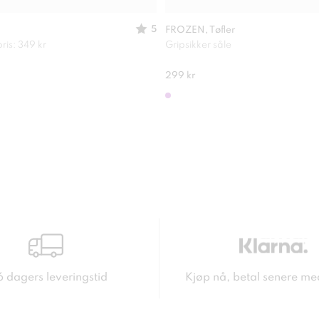
5
FROZEN, Tøfler
ris: 349 kr
Gripsikker såle
299 kr
6 dagers leveringstid
Kjøp nå, betal senere me