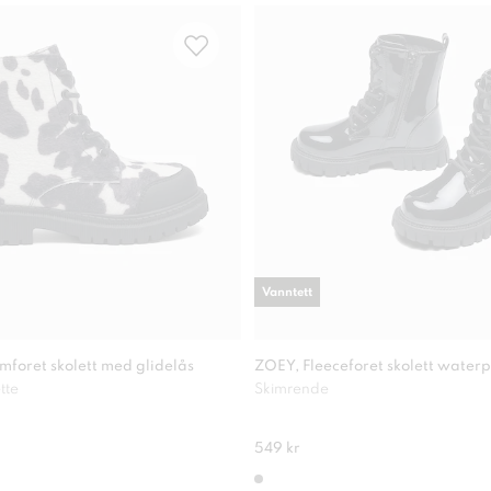
Vanntett
foret skolett med glidelås
ZOEY, Fleeceforet skolett waterp
tte
Skimrende
549 kr