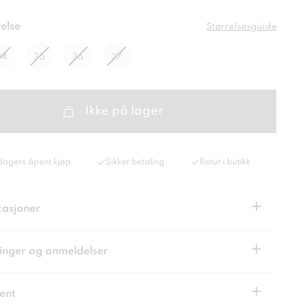
else
Størrelsesguide
34
35
36
37
Ikke på lager
dagers åpent kjøp
Sikker betaling
Retur i butikk
+
kasjoner
+
inger og anmeldelser
+
ent