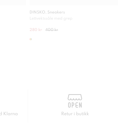
DINSKO, Sneakers
DINS
Lettvektssåle med grep
Lettv
280 kr
400 kr
400 
d Klarna
Retur i butikk