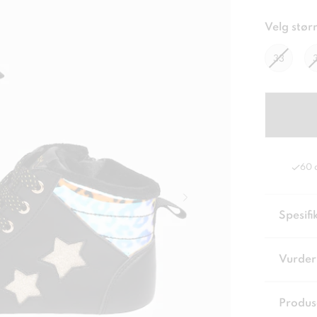
Velg størr
33
60 
Spesifi
Vurder
Produs