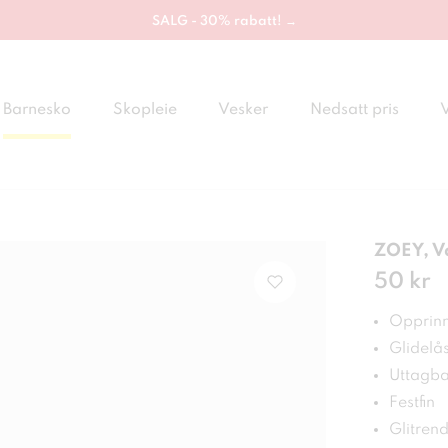
SALG - 30% rabatt! →
Barnesko
Skopleie
Vesker
Nedsatt pris
ZOEY, V
Pris
50 kr
:
50 
Opprinne
Glidelå
Uttagba
Festfin
Glitren