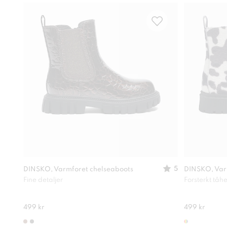
5
DINSKO, Varmforet chelseaboots
DINSKO, Varm
Fine detaljer
Forsterkt tåhe
499 kr
499 kr