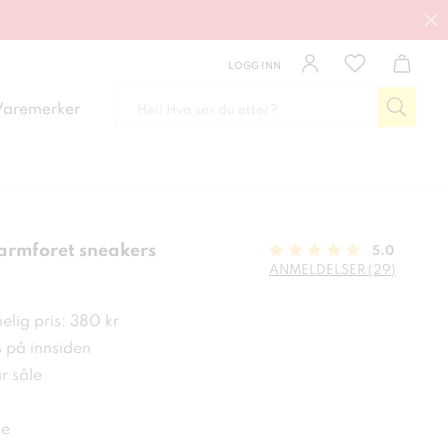
LOGG INN
Varemerker
armforet sneakers
5.0
ANMELDELSER (29)
kr
lig pris: 380 kr
s på innsiden
r såle
de