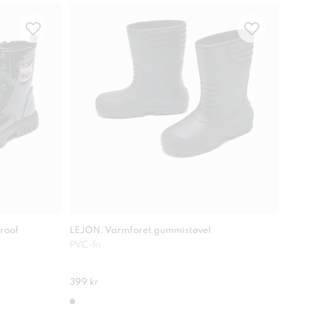
roof
LEJON, Varmforet gummistøvel
ZOEY
PVC-fri
Grip
399 kr
549 