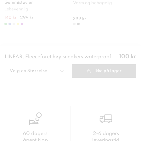
Gummistøvler
Varm og behagelig
Lekevennlig
140 kr
299 kr
399 kr
Pris
:
100 kr
LINEAR, Fleeceforet høy sneakers waterproof
100 kr
Velg en
Størrelse
Ikke på lager
60 dagers
2-6 dagers
åpent kjøp
leveringstid