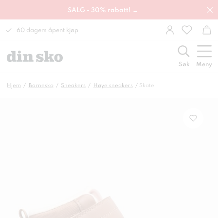
SALG - 30% rabatt! →
60 dagers åpent kjøp
Søk
Meny
Hjem
Barnesko
Sneakers
Høye sneakers
Skate