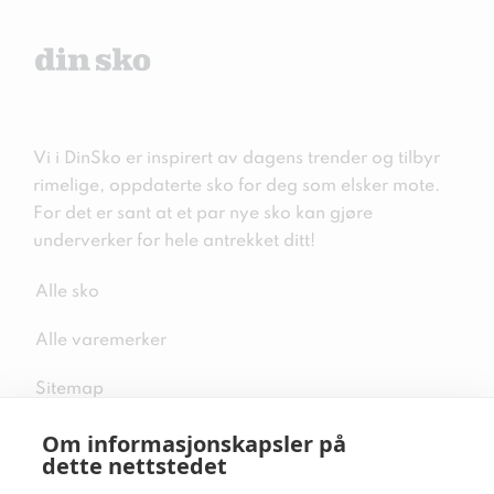
Vi i DinSko er inspirert av dagens trender og tilbyr
rimelige, oppdaterte sko for deg som elsker mote.
For det er sant at et par nye sko kan gjøre
underverker for hele antrekket ditt!
Alle sko
Alle varemerker
Sitemap
Om informasjonskapsler på
dette nettstedet