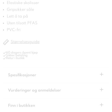
Elastiske skolisser
Gripsikker såle
Lett å ta på
Uten tilsatt PFAS
PVC-fri
Størrelsesguide
60 dagers åpent kjøp
Sikker betaling
Retur i butikk
+
Spesifikasjoner
+
Vurderinger og anmeldelser
+
Finn i butikken