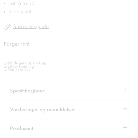
Lett å ta på
Sporty stil
Størrelsesguide
Farge:
Hvit
60 dagers åpent kjøp
Sikker betaling
Retur i butikk
+
Spesifikasjoner
+
Vurderinger og anmeldelser
+
Produsent