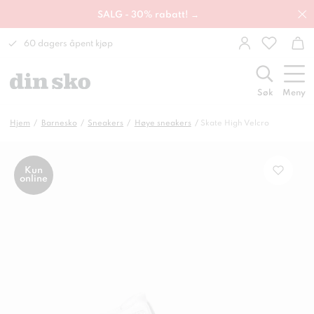
SALG - 30% rabatt! →
60 dagers åpent kjøp
Søk
Meny
Hjem
Barnesko
Sneakers
Høye sneakers
Skate High Velcro
Kun
online