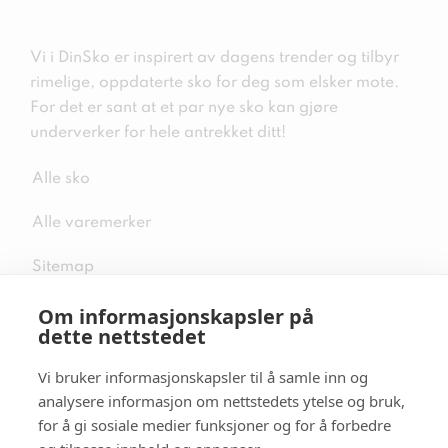
Vi i DinSko er inspirert av dagens trender og tilbyr
rimelige, oppdaterte sko for deg som elsker mote.
For det er sant at et par nye sko kan gjøre
underverker for hele antrekket ditt!
Alle sko
Alle varemerker
Sitemap
Om informasjonskapsler på
dette nettstedet
Vi bruker informasjonskapsler til å samle inn og
Følg oss i sosiale medier
analysere informasjon om nettstedets ytelse og bruk,
for å gi sosiale medier funksjoner og for å forbedre