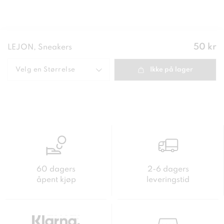
Pris
:
50 kr
LEJON, Sneakers
50 kr
Velg en
Størrelse
Ikke på lager
60 dagers
2-6 dagers
åpent kjøp
leveringstid