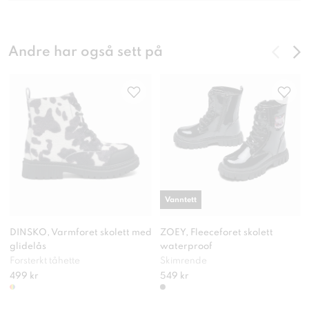
Andre har også sett på
Vanntett
DINSKO, Varmforet skolett med
ZOEY, Fleeceforet skolett
glidelås
waterproof
Forsterkt tåhette
Skimrende
499 kr
549 kr