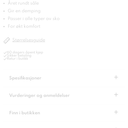
Året rundt såle
Gir en demping
Passer i alle typer av sko
For økt komfort
Størrelsesguide
60 dagers åpent kjøp
Sikker betaling
Retur i butikk
+
Spesifikasjoner
+
Vurderinger og anmeldelser
+
Finn i butikken