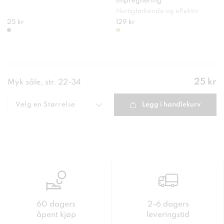
impregnering
Hurtigtørkende og effektiv
25 kr
129 kr
Pris
:
25 kr
Myk såle, str. 22-34
25 kr
Velg en
Størrelse
Legg i handlekurv
60 dagers
2-6 dagers
åpent kjøp
leveringstid