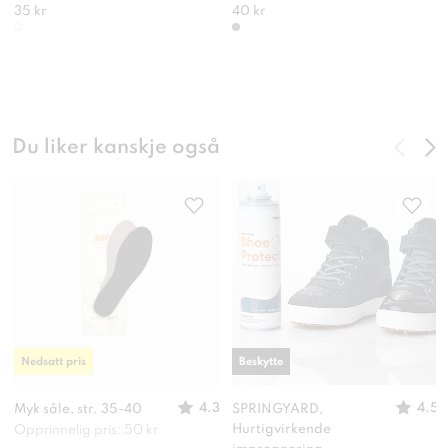
35 kr
40 kr
Du liker kanskje også
Nedsatt pris
Beskytte
4.3
4.5
Myk såle, str. 35-40
SPRINGYARD,
Hurtigvirkende
Opprinnelig pris: 50 kr