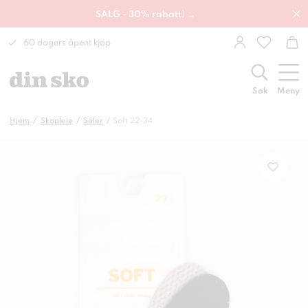
SALG - 30% rabatt! →
60 dagers åpent kjøp
Søk
Meny
Hjem
Skopleie
Såler
Soft 22-34