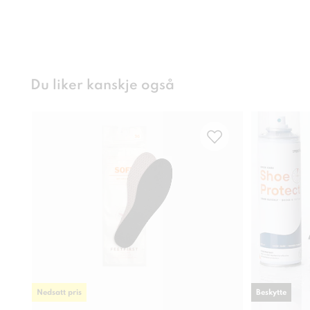
Du liker kanskje også
Nedsatt pris
Beskytte