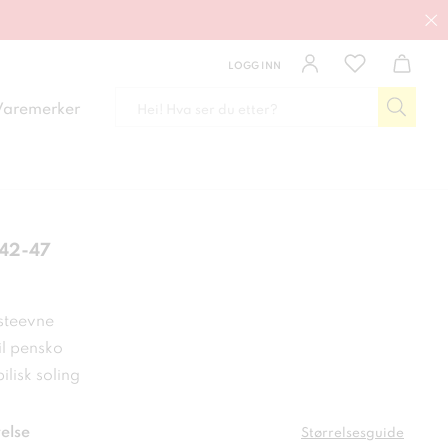
LOGG INN
Varemerker
 42-47
 kr
steevne
il pensko
lisk soling
else
Størrelsesguide