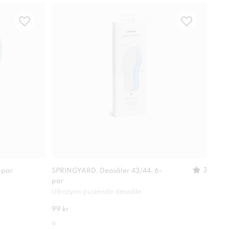
3
-par
SPRINGYARD, Deosåler 43/44, 6-
Oppb
par
God 
Ultratynn pustende deosåle
99 kr
180 