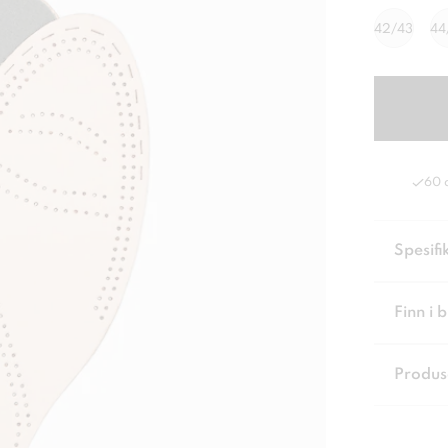
42/43
44
60 
Spesifi
Finn i 
Produs