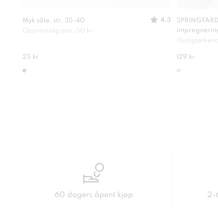
4.3
Myk såle, str. 35-40
SPRINGYARD,
impregnerin
Opprinnelig pris: 50 kr
Hurtigtørkend
25 kr
129 kr
60 dagers åpent kjøp
2-