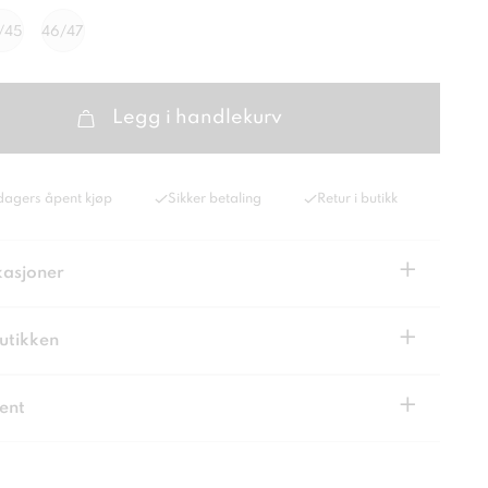
/45
46/47
Legg i handlekurv
dagers åpent kjøp
Sikker betaling
Retur i butikk
+
kasjoner
+
butikken
+
ent