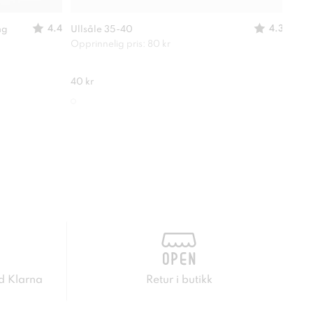
4.4
4.3
ng
Ullsåle 35-40
SPR
Opprinnelig pris: 80 kr
Silk
40 kr
129 
d Klarna
Retur i butikk