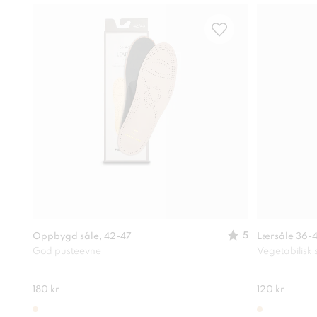
5
Oppbygd såle, 42-47
Lærsåle 36-4
God pusteevne
Vegetabilisk 
180 kr
120 kr