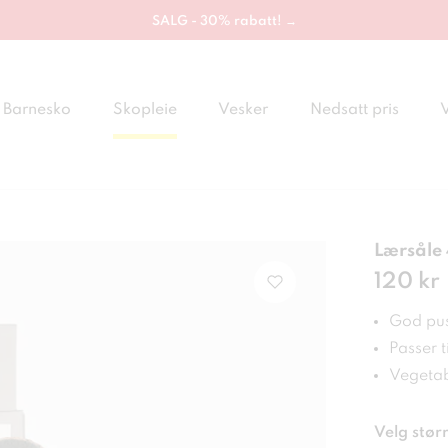
SALG - 30% rabatt! →
Barnesko
Skopleie
Vesker
Nedsatt pris
Lærsåle
Pris
120 kr
:
120
God pu
Passer t
Vegetabi
Velg størr