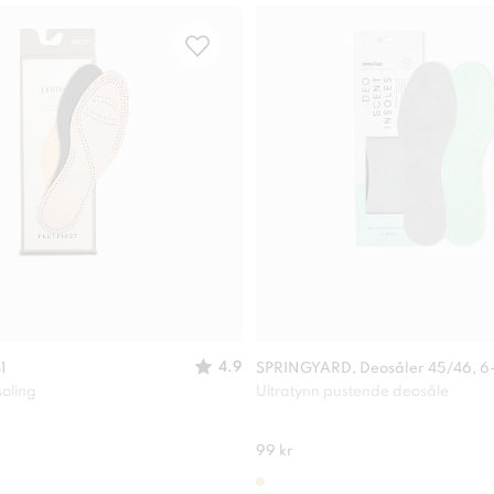
4.9
1
SPRINGYARD, Deosåler 45/46, 6
soling
Ultratynn pustende deosåle
99 kr