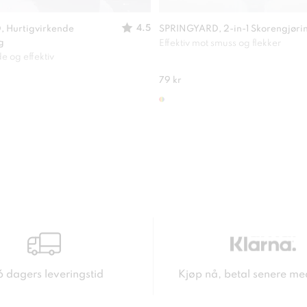
4.5
 Hurtigvirkende
SPRINGYARD, 2-in-1 Skorengjøri
g
Effektiv mot smuss og flekker
e og effektiv
79 kr
6 dagers leveringstid
Kjøp nå, betal senere me