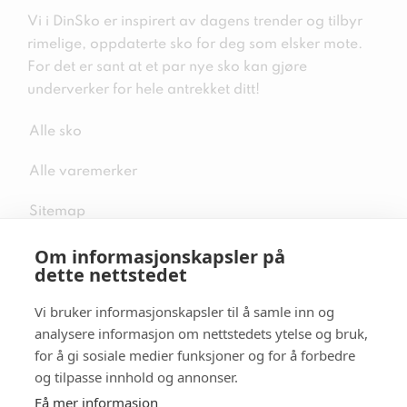
Vi i DinSko er inspirert av dagens trender og tilbyr
rimelige, oppdaterte sko for deg som elsker mote.
For det er sant at et par nye sko kan gjøre
underverker for hele antrekket ditt!
Alle sko
Alle varemerker
Sitemap
Om informasjonskapsler på
dette nettstedet
Vi bruker informasjonskapsler til å samle inn og
Følg oss i sosiale medier
analysere informasjon om nettstedets ytelse og bruk,
for å gi sosiale medier funksjoner og for å forbedre
og tilpasse innhold og annonser.
Få mer informasjon