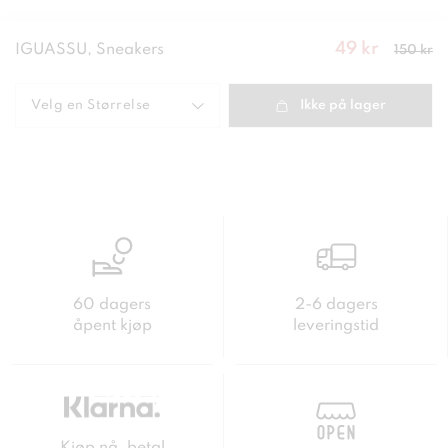
49 kr
Nåværend
IGUASSU, Sneakers
150 kr
e pris
:
49
kr
Forrige
pris
:
150 kr
Velg en
Størrelse
Ikke på lager
60 dagers
2-6 dagers
åpent kjøp
leveringstid
Kjøp nå, betal