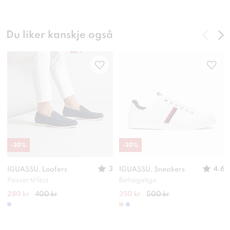
Du liker kanskje også
-
30
%
-
30
%
3
4.6
IGUASSU, Loafers
IGUASSU, Sneakers
Passer til fest
Behagelige
280 kr
400 kr
350 kr
500 kr