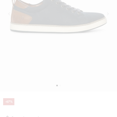
-
67
%