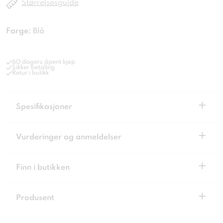
Størrelsesguide
Farge:
Blå
60 dagers åpent kjøp
Sikker betaling
Retur i butikk
+
Spesifikasjoner
+
Vurderinger og anmeldelser
+
Finn i butikken
+
Produsent