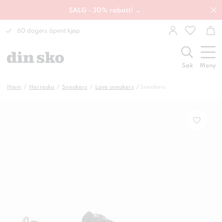
SALG - 30% rabatt! →
60 dagers åpent kjøp
Søk
Meny
Hjem
Herresko
Sneakers
Lave sneakers
Sneakers