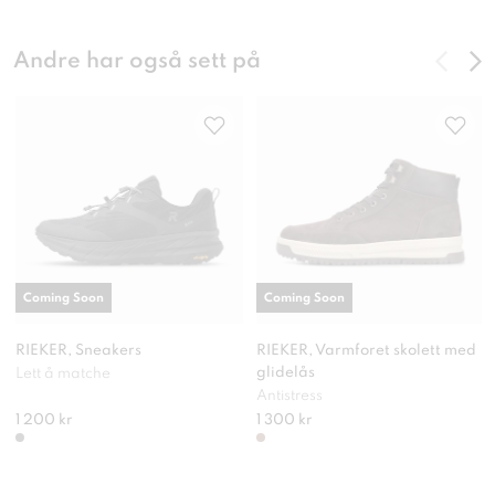
Andre har også sett på
Coming Soon
Coming Soon
RIEKER, Sneakers
RIEKER, Varmforet skolett med
glidelås
Lett å matche
Antistress
1 200 kr
1 300 kr