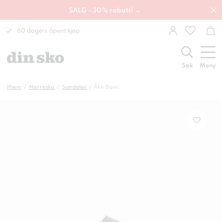
SALG - 30% rabatt! →
60 dagers åpent kjøp
Søk
Meny
Hjem
Herresko
Sandaler
Åke Basic