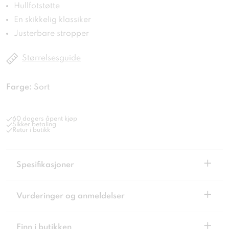
Hullfotstøtte
En skikkelig klassiker
Justerbare stropper
Størrelsesguide
Farge:
Sort
60 dagers åpent kjøp
Sikker betaling
Retur i butikk
+
Spesifikasjoner
+
Vurderinger og anmeldelser
+
Finn i butikken