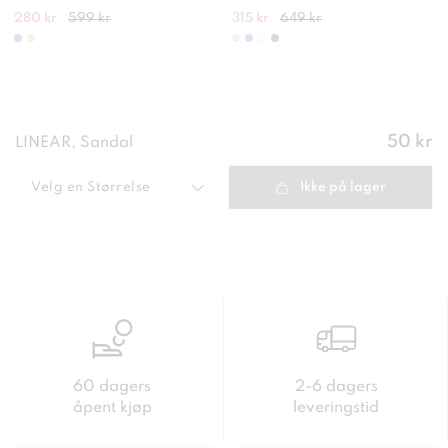
280 kr
599 kr
315 kr
649 kr
Pris
:
50 kr
LINEAR, Sandal
50 kr
Velg en
Størrelse
Ikke på lager
60 dagers
2-6 dagers
åpent kjøp
leveringstid