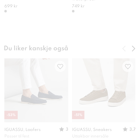
699 kr
749 kr
Du liker kanskje også
-
53
%
-
51
%
3
3.7
IGUASSU, Loafers
IGUASSU, Sneakers
Passer til fest
Uttakbar innersåle