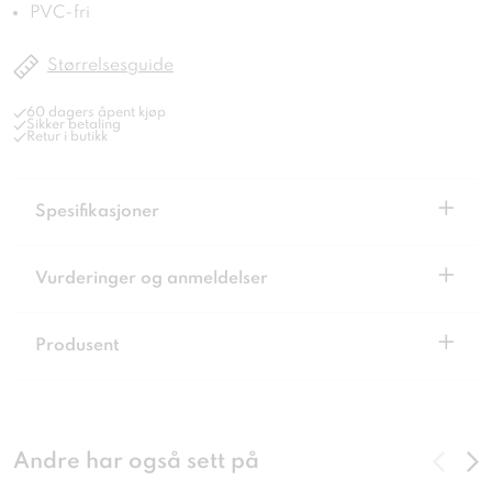
PVC-fri
Størrelsesguide
60 dagers åpent kjøp
Sikker betaling
Retur i butikk
+
Spesifikasjoner
+
Vurderinger og anmeldelser
+
Produsent
Andre har også sett på