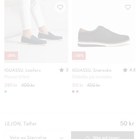
-
30
%
-
30
%
3
4.8
IGUASSU, Loafers
IGUASSU, Snøresko
Passer til fest
Glidelås på innsiden
280 kr
400 kr
315 kr
450 kr
Pris
:
50 kr
LEJON, Tøfler
50 kr
Velg en
Størrelse
Ikke på lager