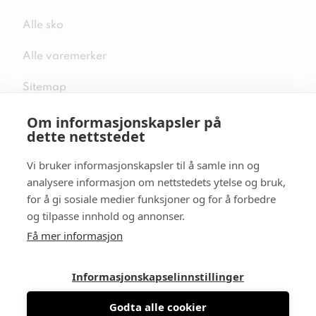
Alle sko
Alle varemerker
Sitemap
Om informasjonskapsler på
dette nettstedet
Vi bruker informasjonskapsler til å samle inn og
Følg oss i sosiale medier
analysere informasjon om nettstedets ytelse og bruk,
for å gi sosiale medier funksjoner og for å forbedre
og tilpasse innhold og annonser.
Få mer informasjon
Informasjonskapselinnstillinger
Godta alle cookier