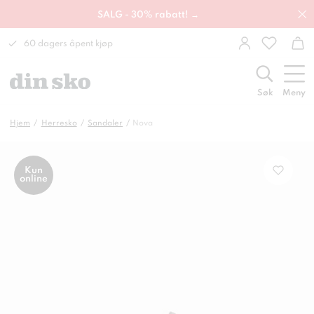
SALG - 30% rabatt! →
60 dagers åpent kjøp
Søk
Meny
Hjem
Herresko
Sandaler
Nova
Kun
online