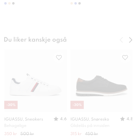
Du liker kanskje også
-
30
%
-
30
%
4.6
4.8
IGUASSU, Sneakers
IGUASSU, Snøresko
Behagelige
Glidelås på innsiden
350 kr
500 kr
315 kr
450 kr