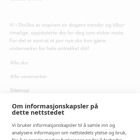
Vi i DinSko er inspirert av dagens trender og tilbyr
rimelige, oppdaterte sko for deg som elsker mote.
For det er sant at et par nye sko kan gjøre
underverker for hele antrekket ditt!
Alle sko
Alle varemerker
Sitemap
Om informasjonskapsler på
dette nettstedet
Vi bruker informasjonskapsler til å samle inn og
Følg oss i sosiale medier
analysere informasjon om nettstedets ytelse og bruk,