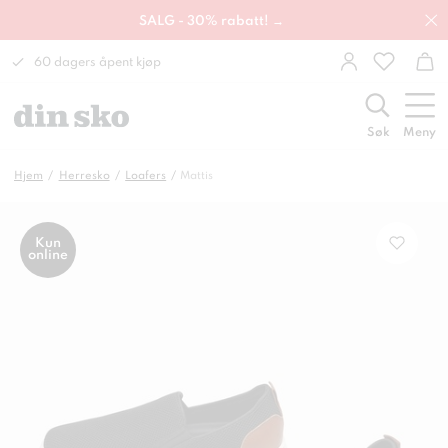
SALG - 30% rabatt! →
60 dagers åpent kjøp
Søk
Meny
Hjem
Herresko
Loafers
Mattis
Kun
online