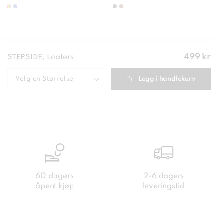
Pris
:
499 kr
STEPSIDE, Loafers
499 kr
Velg en
Størrelse
Legg i handlekurv
60 dagers
2-6 dagers
åpent kjøp
leveringstid