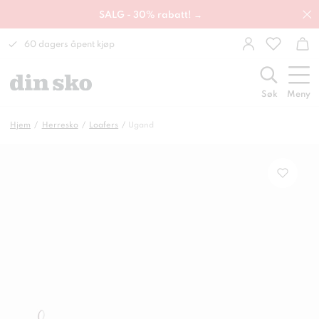
SALG - 30% rabatt! →
60 dagers åpent kjøp
Søk
Meny
Hjem
Herresko
Loafers
Ugand