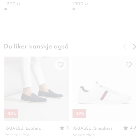
1 200 kr
1 300 kr
Du liker kanskje også
-
30
%
-
30
%
3
4.6
IGUASSU, Loafers
IGUASSU, Sneakers
Passer til fest
Behagelige