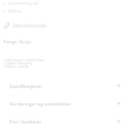
Sommerlig stil
Stilren
Størrelsesguide
Farge:
Beige
60 dagers åpent kjøp
Sikker betaling
Retur i butikk
+
Spesifikasjoner
+
Vurderinger og anmeldelser
+
Finn i butikken