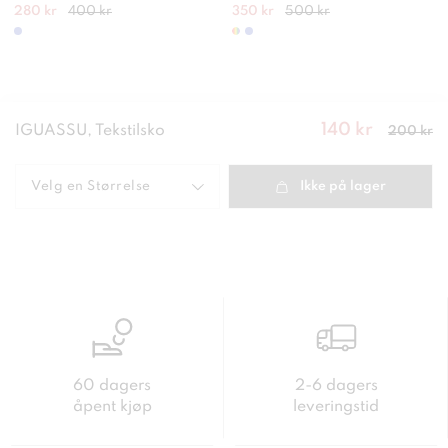
280 kr
400 kr
350 kr
500 kr
140 kr
Nåværende
IGUASSU, Tekstilsko
200 kr
pris
:
140
kr
Forrige
pris
:
200 kr
Velg en
Størrelse
Ikke på lager
60 dagers
2-6 dagers
åpent kjøp
leveringstid