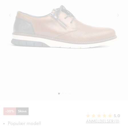
-
30
%
Skinn
5.0
ANMELDELSER (11)
Populær modell