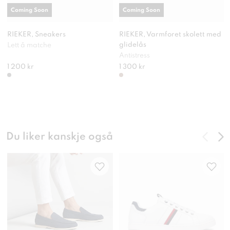
Coming Soon
Coming Soon
RIEKER, Sneakers
RIEKER, Varmforet skolett med
glidelås
Lett å matche
Antistress
1 200 kr
1 300 kr
Du liker kanskje også