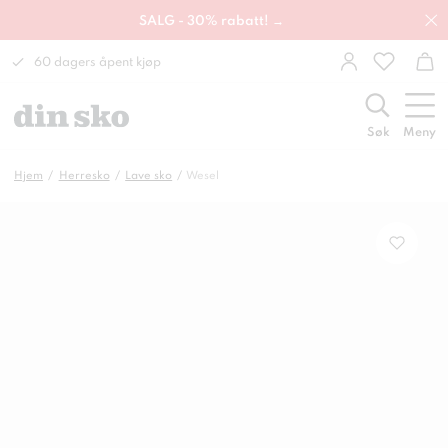
SALG - 30% rabatt! →
60 dagers åpent kjøp
Søk
Meny
Hjem
Herresko
Lave sko
Wesel