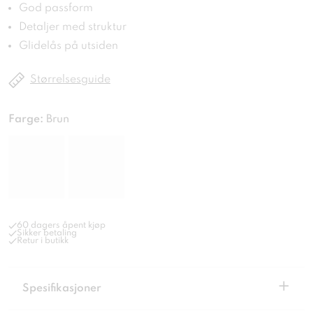
God passform
Detaljer med struktur
Glidelås på utsiden
Størrelsesguide
Farge:
Brun
60 dagers åpent kjøp
Sikker betaling
Retur i butikk
+
Spesifikasjoner