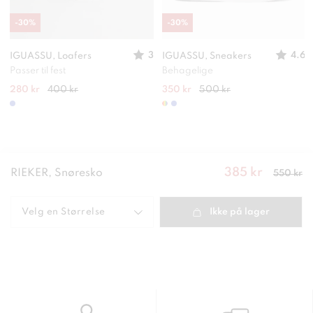
-
30
%
-
30
%
3
4.6
IGUASSU, Loafers
IGUASSU, Sneakers
Passer til fest
Behagelige
280 kr
400 kr
350 kr
500 kr
385 kr
Nåværende
RIEKER, Snøresko
550 kr
pris
:
385
kr
Forrige
pris
:
550 kr
Velg en
Størrelse
Ikke på lager