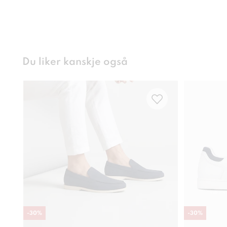
Du liker kanskje også
-
30
%
-
30
%