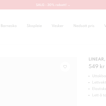
SALG - 30% rabatt! →
Barnesko
Skopleie
Vesker
Nedsatt pris
LINEAR, 
Pris
549 kr
:
549
Uttakba
Lettvekt
Elastisk
Lett å t