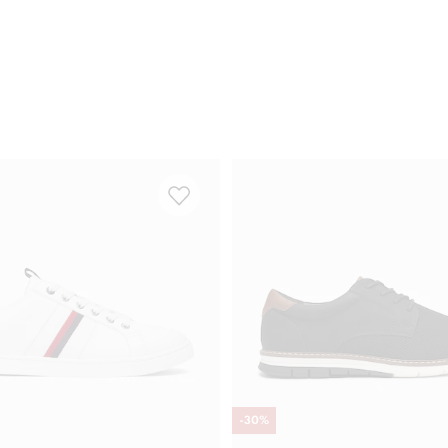
-
30
%