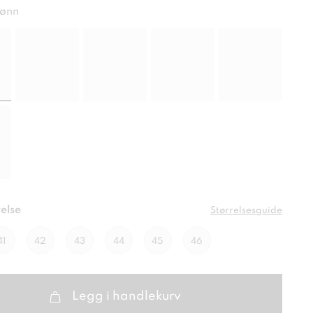
ønn
else
Størrelsesguide
41
42
43
44
45
46
Legg i handlekurv