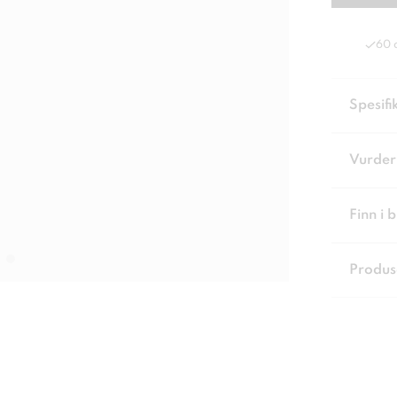
60 
Spesifi
Vurder
Finn i 
Produs