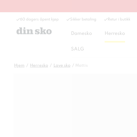
60 dagers åpent kjøp
Sikker betaling
Retur i butikk
Damesko
Herresko
SALG
Hjem
Herresko
Lave sko
Mattis