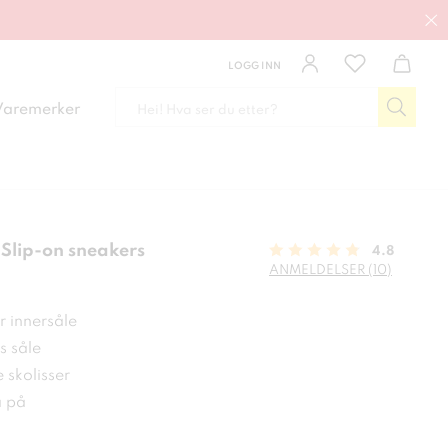
LOGG INN
Varemerker
Slip-on sneakers
4.8
ANMELDELSER (10)
 kr
r innersåle
s såle
e skolisser
a på