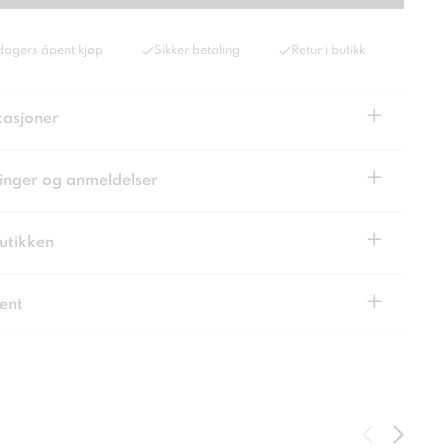
dagers åpent kjøp
Sikker betaling
Retur i butikk
+
kasjoner
+
inger og anmeldelser
+
butikken
+
ent