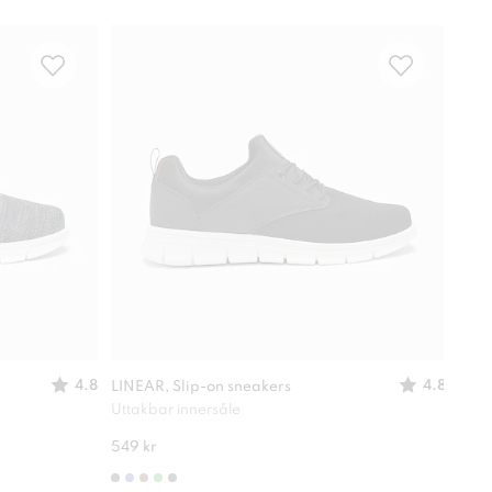
4.8
4.8
LINEAR, Slip-on sneakers
LINE
Uttakbar innersåle
Utta
549 kr
549 