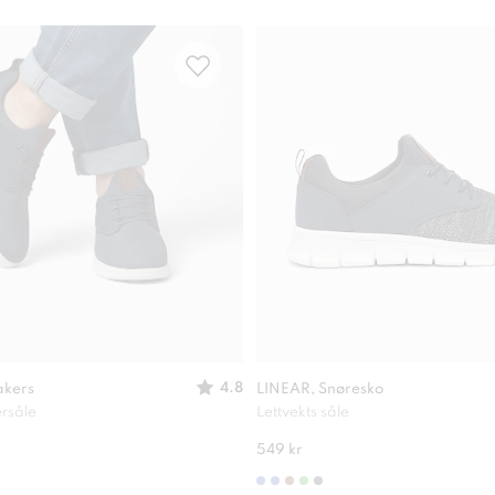
4.8
akers
LINEAR, Snøresko
ersåle
Lettvekts såle
549 kr