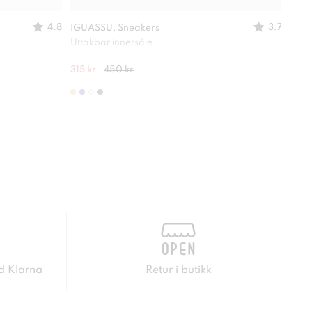
4.8
3.7
IGUASSU, Sneakers
STEP
Uttakbar innersåle
Oppr
315 kr
450 kr
200 
d Klarna
Retur i butikk