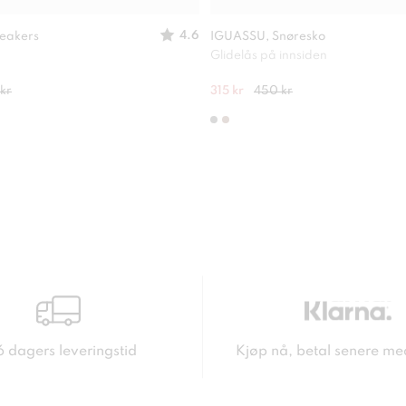
4.6
eakers
IGUASSU, Snøresko
Glidelås på innsiden
kr
315 kr
450 kr
6 dagers leveringstid
Kjøp nå, betal senere me