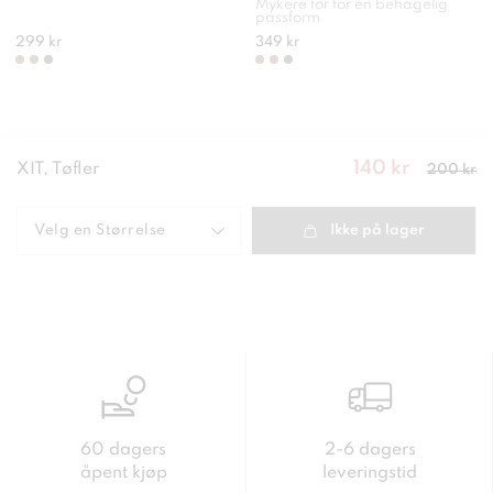
Mykere for for en behagelig
passform
299 kr
349 kr
140 kr
Nåværende
XIT, Tøfler
200 kr
pris
:
140
kr
Forrige
pris
:
200 kr
Velg en
Størrelse
Ikke på lager
60 dagers
2-6 dagers
åpent kjøp
leveringstid