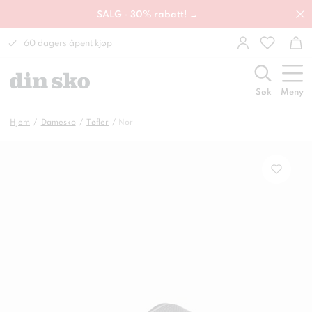
SALG - 30% rabatt! →
60 dagers åpent kjøp
Søk
Meny
Hjem
Damesko
Tøfler
Nor