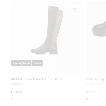
Coming Soon
Skinn
RIEKER, Støvlett med stretchskaft
VOX, Derby
Antistress
Grov såle
1 500 kr
499 kr