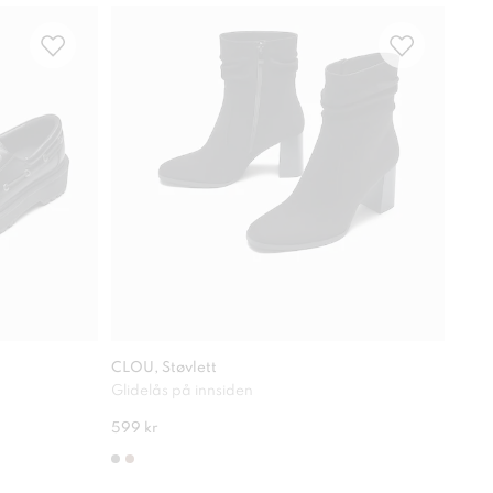
Com
CLOU, Støvlett
ATTI
Glidelås på innsiden
Beha
599 kr
649 