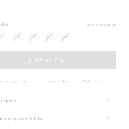
it
else
Størrelsesguide
37
38
39
40
41
Ikke på lager
dagers åpent kjøp
Sikker betaling
Retur i butikk
+
kasjoner
+
inger og anmeldelser