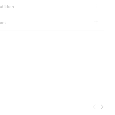
+
butikken
+
ent