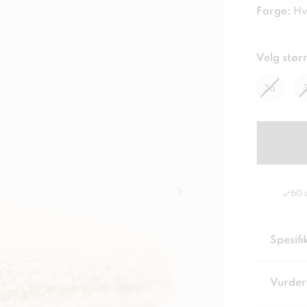
Farge:
Hv
Velg størr
36
60 
Spesifi
Vurder