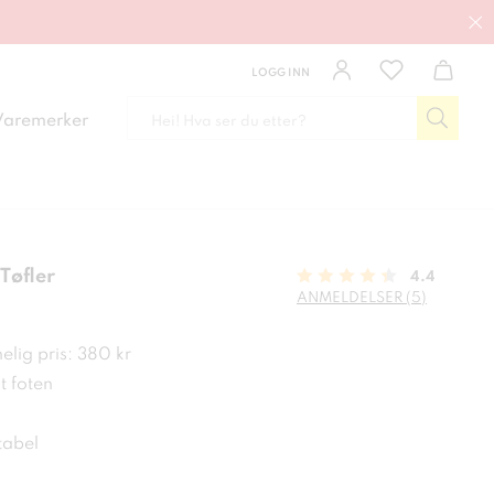
LOGG INN
Varemerker
Tøfler
4.4
ANMELDELSER (5)
kr
lig pris: 380 kr
 foten
tabel