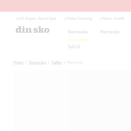
60 dagers åpent kjøp
Sikker betaling
Retur i butikk
Damesko
Herresko
SALG
Hjem
Damesko
Tøfler
Merceds