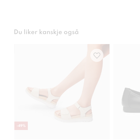
Du liker kanskje også
-
49
%