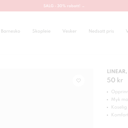
SALG - 30% rabatt! →
Barnesko
Skopleie
Vesker
Nedsatt pris
LINEAR, 
Pris
50 kr
:
50 
Opprinne
Myk mot
Koselig
Komfor