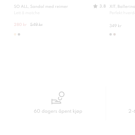
3.8
SO ALL, Sandal med reimer
XIT, Ballerin
Lett å matche
Perfekt hver
280 kr
549 kr
349 kr
60 dagers åpent kjøp
2-