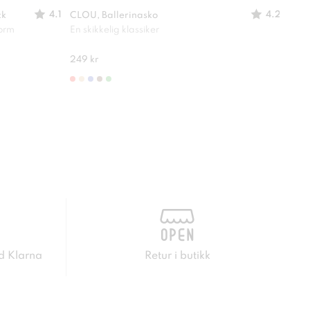
4.1
4.2
ck
CLOU, Ballerinasko
XIT,
form
En skikkelig klassiker
Perf
249 kr
299 
d Klarna
Retur i butikk