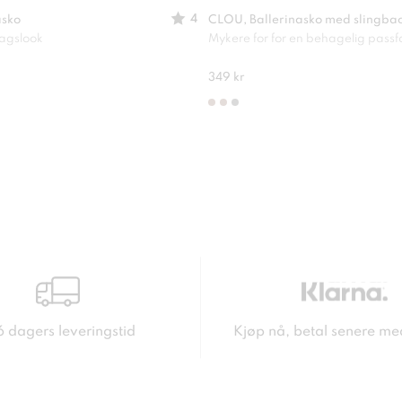
4
asko
CLOU, Ballerinasko med slingba
dagslook
Mykere for for en behagelig pass
349 kr
6 dagers leveringstid
Kjøp nå, betal senere me